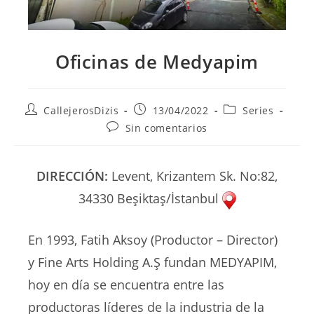
Oficinas de Medyapim
Autor
Publicación
Categoría
CallejerosDizis
13/04/2022
Series
de
de
de
Comentarios
Sin comentarios
la
la
la
de
entrada:
entrada:
entrada:
la
entrada:
DIRECCIÓN:
Levent, Krizantem Sk. No:82,
34330 Beşiktaş/İstanbul
En 1993, Fatih Aksoy (Productor – Director)
y Fine Arts Holding A.Ş fundan MEDYAPIM,
hoy en día se encuentra entre las
productoras líderes de la industria de la