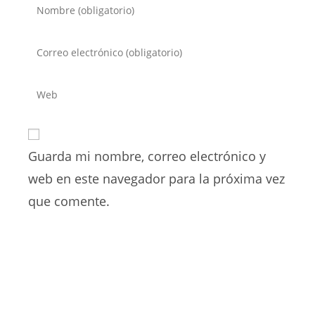
Introduce
tu
nombre
Introduce
o
tu
nombre
dirección
Introduce
de
de
la
usuario
correo
URL
para
electrónico
de
comentar
para
Guarda mi nombre, correo electrónico y
tu
comentar
web
web en este navegador para la próxima vez
(opcional)
que comente.