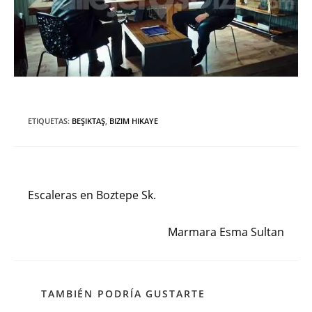
ETIQUETAS
:
BEŞIKTAŞ
,
BIZIM HIKAYE
Entrada anterior
Leer
más
Escaleras en Boztepe Sk.
artículos
Siguiente entrada
Marmara Esma Sultan
TAMBIÉN PODRÍA GUSTARTE