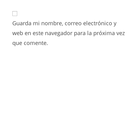
la
usuario
correo
URL
para
electrónico
de
comentar
para
Guarda mi nombre, correo electrónico y
tu
comentar
web
web en este navegador para la próxima vez
(opcional)
que comente.