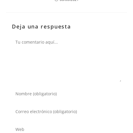
Deja una respuesta
Comentario
Introduce
tu
nombre
Introduce
o
tu
nombre
dirección
Introduce
de
de