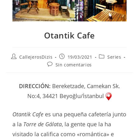
Otantik Cafe
Autor
Publicación
Categoría
CallejerosDizis
19/03/2021
Series
de
de
de
Comentarios
Sin comentarios
la
la
la
de
entrada:
entrada:
entrada:
la
entrada:
DIRECCIÓN:
Bereketzade, Camekan Sk.
No:4, 34421 Beyoğlu/İstanbul
Otantik Cafe
es una pequeña cafetería junto
a la
Torre de Gálata
, la gente que la ha
visitado la califica como «romántica» e