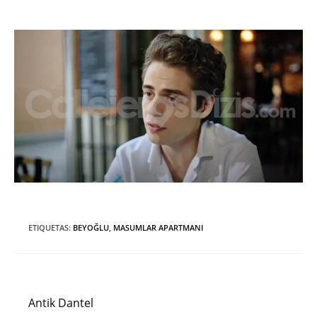
ETIQUETAS
:
BEYOĞLU
,
MASUMLAR APARTMANI
Entrada anterior
Leer
más
Antik Dantel
artículos