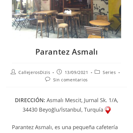
Parantez Asmalı
Autor
Publicación
Categoría
CallejerosDizis
13/09/2021
Series
de
de
de
Comentarios
Sin comentarios
la
la
la
de
entrada:
entrada:
entrada:
la
entrada:
DIRECCIÓN:
Asmalı Mescit, Jurnal Sk. 1/A,
34430 Beyoğlu/İstanbul, Turquía
Parantez Asmalı, es una pequeña cafetería