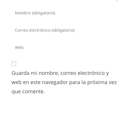
Introduce
tu
nombre
Introduce
o
tu
nombre
dirección
Introduce
de
de
la
usuario
correo
URL
para
electrónico
de
comentar
para
Guarda mi nombre, correo electrónico y
tu
comentar
web
web en este navegador para la próxima vez
(opcional)
que comente.