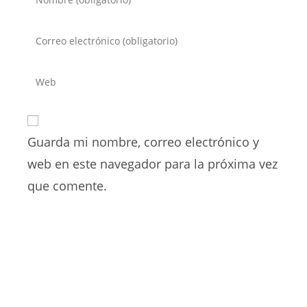
tu
nombre
Introduce
o
tu
nombre
dirección
Introduce
de
de
la
usuario
correo
URL
para
electrónico
de
comentar
para
Guarda mi nombre, correo electrónico y
tu
comentar
web
web en este navegador para la próxima vez
(opcional)
que comente.