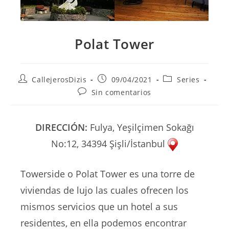
Polat Tower
Autor
Publicación
Categoría
CallejerosDizis
09/04/2021
Series
de
de
de
Comentarios
Sin comentarios
la
la
la
de
entrada:
entrada:
entrada:
la
entrada:
DIRECCIÓN:
Fulya, Yeşilçimen Sokağı
No:12, 34394 Şişli/İstanbul
Towerside o Polat Tower es una torre de
viviendas de lujo las cuales ofrecen los
mismos servicios que un hotel a sus
residentes, en ella podemos encontrar