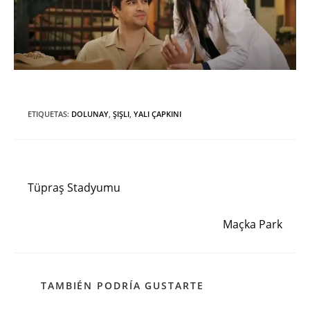
ETIQUETAS
:
DOLUNAY
,
ŞIŞLI
,
YALI ÇAPKINI
Entrada anterior
Leer
más
Tüpraş Stadyumu
artículos
Siguiente entrada
Maçka Park
TAMBIÉN PODRÍA GUSTARTE