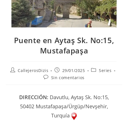
Puente en Aytaş Sk. No:15,
Mustafapaşa
Autor
Publicación
Categoría
CallejerosDizis
29/01/2025
Series
de
de
de
Comentarios
Sin comentarios
la
la
la
de
entrada:
entrada:
entrada:
la
entrada:
DIRECCIÓN:
Davutlu, Aytaş Sk. No:15,
50402 Mustafapaşa/Ürgüp/Nevşehir,
Turquía