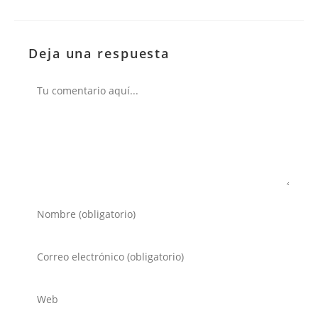
Deja una respuesta
Comentario
Introduce
tu
nombre
Introduce
o
tu
nombre
dirección
Introduce
de
de
la
usuario