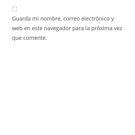
correo
URL
para
electrónico
de
comentar
para
Guarda mi nombre, correo electrónico y
tu
comentar
web
web en este navegador para la próxima vez
(opcional)
que comente.