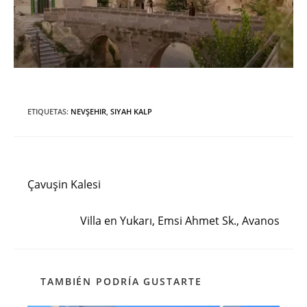
ETIQUETAS
:
NEVŞEHIR
,
SIYAH KALP
Entrada anterior
Leer
más
Çavuşin Kalesi
artículos
Siguiente entrada
Villa en Yukarı, Emsi Ahmet Sk., Avanos
TAMBIÉN PODRÍA GUSTARTE