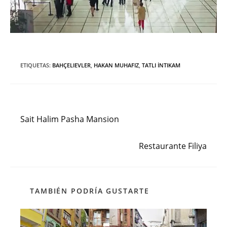
ETIQUETAS
:
BAHÇELIEVLER
,
HAKAN MUHAFIZ
,
TATLI İNTIKAM
Entrada anterior
Leer
más
Sait Halim Pasha Mansion
artículos
Siguiente entrada
Restaurante Filiya
TAMBIÉN PODRÍA GUSTARTE