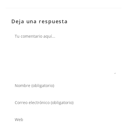
Deja una respuesta
Comentario
Introduce
tu
nombre
Introduce
o
tu
nombre
dirección
Introduce
de
de
la
usuario