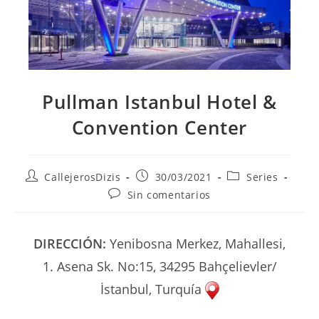
Pullman Istanbul Hotel &
Convention Center
Autor
Publicación
Categoría
CallejerosDizis
30/03/2021
Series
de
de
de
Comentarios
Sin comentarios
la
la
la
de
entrada:
entrada:
entrada:
la
entrada:
DIRECCIÓN:
Yenibosna Merkez, Mahallesi,
1. Asena Sk. No:15, 34295 Bahçelievler/
İstanbul, Turquía