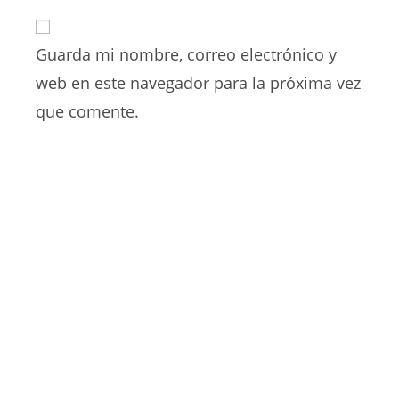
correo
URL
para
electrónico
de
comentar
para
Guarda mi nombre, correo electrónico y
tu
comentar
web
web en este navegador para la próxima vez
(opcional)
que comente.