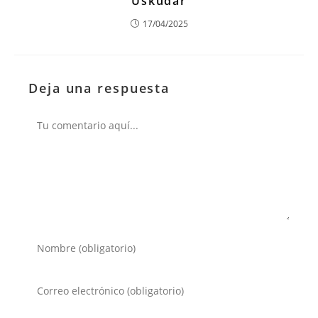
Üsküdar
17/04/2025
Deja una respuesta
Comentario
Introduce
tu
nombre
Introduce
o
tu
nombre