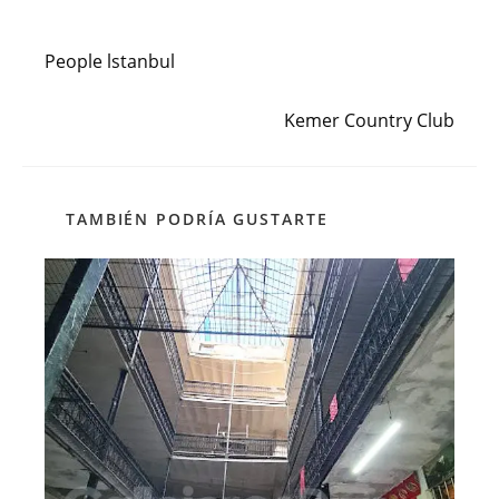
Entrada anterior
Leer
más
People lstanbul
artículos
Siguiente entrada
Kemer Country Club
TAMBIÉN PODRÍA GUSTARTE