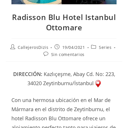
Radisson Blu Hotel Istanbul
Ottomare
Autor
Publicación
Categoría
CallejerosDizis
19/04/2021
Series
de
de
de
Comentarios
Sin comentarios
la
la
la
de
entrada:
entrada:
entrada:
la
entrada:
DIRECCIÓN:
Kazlıçeşme, Abay Cd. No: 223,
34020 Zeytinburnu/İstanbul
Con una hermosa ubicación en el Mar de
Mármara en el distrito de Zeytinburnu, el
hotel Radisson Blu Ottomare ofrece un
alojamiento perfecto tanto para viajeros de