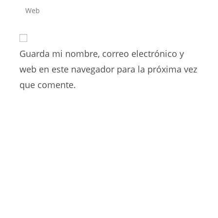
dirección
Introduce
de
de
la
usuario
correo
URL
para
electrónico
de
comentar
para
Guarda mi nombre, correo electrónico y
tu
comentar
web
web en este navegador para la próxima vez
(opcional)
que comente.