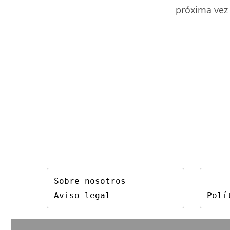
de
próxima vez
usuario
para
comentar
Sobre nosotros
Aviso legal
Polí