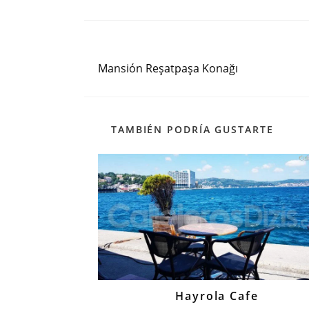
Entrada anterior
Leer
más
Mansión Reşatpaşa Konağı
artículos
TAMBIÉN PODRÍA GUSTARTE
Hayrola Cafe