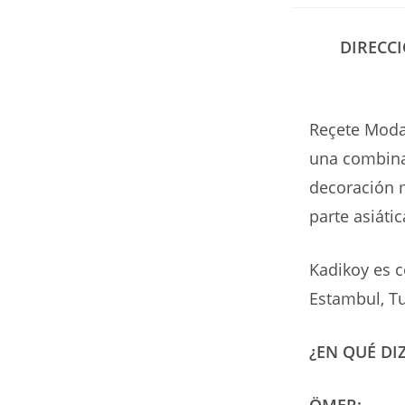
de
la
entr
DIRECCI
Reçete Moda
una combinac
decoración m
parte asiáti
Kadikoy es c
Estambul, Tu
¿EN QUÉ DI