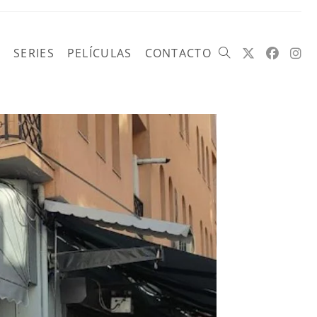
SERIES
PELÍCULAS
CONTACTO
Alternar
búsqueda
de
la