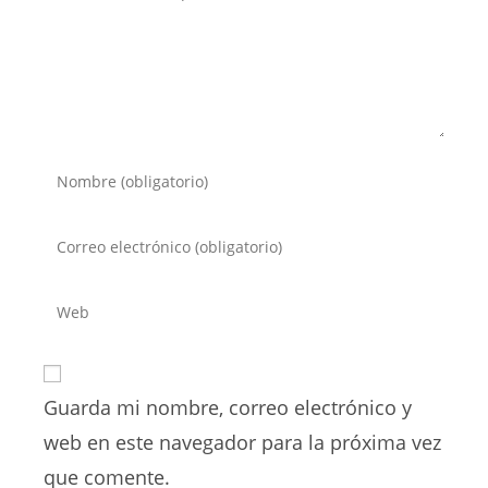
Introduce
tu
nombre
Introduce
o
tu
nombre
dirección
Introduce
de
de
la
usuario
correo
URL
para
electrónico
de
comentar
para
Guarda mi nombre, correo electrónico y
tu
comentar
web
web en este navegador para la próxima vez
(opcional)
que comente.