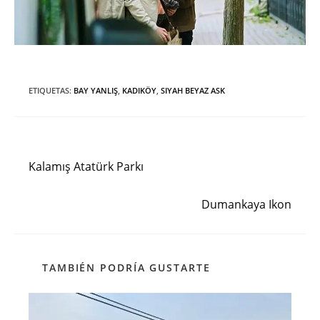
ETIQUETAS
:
BAY YANLIŞ
,
KADIKÖY
,
SIYAH BEYAZ ASK
Entrada anterior
Leer
más
Kalamış Atatürk Parkı
artículos
Siguiente entrada
Dumankaya Ikon
TAMBIÉN PODRÍA GUSTARTE