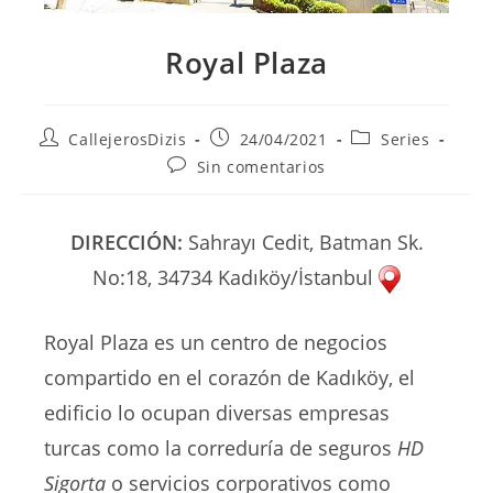
Royal Plaza
Autor
Publicación
Categoría
CallejerosDizis
24/04/2021
Series
de
de
de
Comentarios
Sin comentarios
la
la
la
de
entrada:
entrada:
entrada:
la
entrada:
DIRECCIÓN:
Sahrayı Cedit, Batman Sk.
No:18, 34734 Kadıköy/İstanbul
Royal Plaza es un centro de negocios
compartido en el corazón de Kadıköy, el
edificio lo ocupan diversas empresas
turcas como la correduría de seguros
HD
Sigorta
o servicios corporativos como