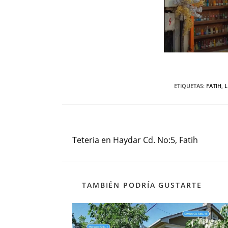
ETIQUETAS
:
FATIH
,
L
Entrada anterior
Leer
más
Teteria en Haydar Cd. No:5, Fatih
artículos
TAMBIÉN PODRÍA GUSTARTE