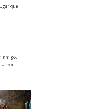
 lugar que
un amigo,
osa que