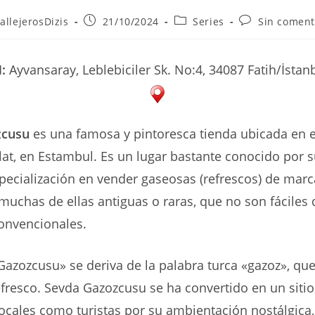
r
Publicación
Categoría
Comentarios
allejerosDizis
21/10/2024
Series
Sin coment
de
de
de
la
la
la
ada:
entrada:
entrada:
entrada:
:
Ayvansaray, Leblebiciler Sk. No:4, 34087 Fatih/İstan
zcusu
es una famosa y pintoresca tienda ubicada en el
lat, en Estambul. Es un lugar bastante conocido por 
specialización en vender gaseosas (refrescos) de marc
 muchas de ellas antiguas o raras, que no son fáciles
onvencionales.
azozcusu» se deriva de la palabra turca «gazoz», que 
fresco. Sevda Gazozcusu se ha convertido en un siti
locales como turistas por su ambientación nostálgica