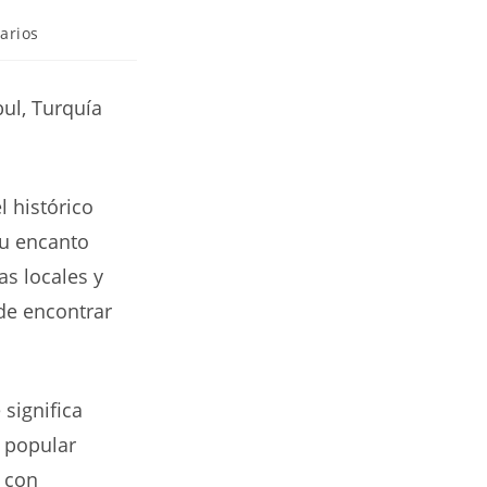
arios
bul, Turquía
 histórico
su encanto
as locales y
 de encontrar
significa
o popular
, con