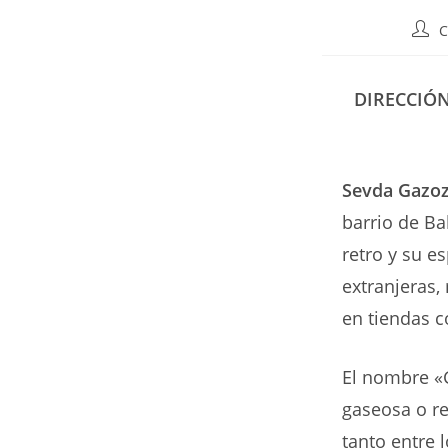
Auto
C
de
la
entr
DIRECCIÓN
Sevda Gazo
barrio de Ba
retro y su e
extranjeras,
en tiendas c
El nombre «G
gaseosa o re
tanto entre 