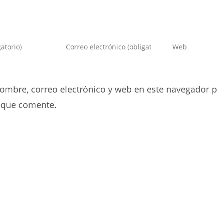
Introduce
Introduce
tu
la
dirección
URL
de
de
ombre, correo electrónico y web en este navegador p
correo
tu
electrónico
web
 que comente.
para
(opcional)
comentar