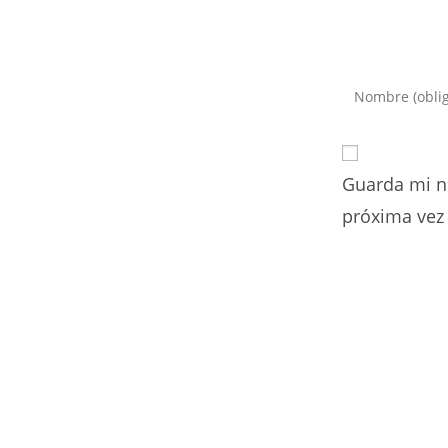
Introduce
tu
nombre
o
Guarda mi n
nombre
de
próxima vez
usuario
para
comentar