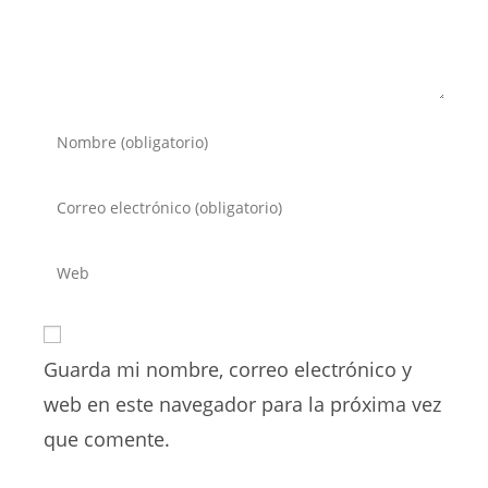
Introduce
tu
nombre
Introduce
o
tu
nombre
dirección
Introduce
de
de
la
usuario
correo
URL
para
electrónico
de
comentar
para
Guarda mi nombre, correo electrónico y
tu
comentar
web
web en este navegador para la próxima vez
(opcional)
que comente.