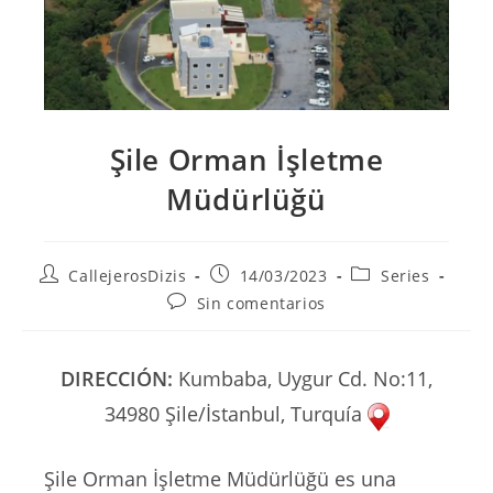
Şile Orman İşletme
Müdürlüğü
Autor
Publicación
Categoría
CallejerosDizis
14/03/2023
Series
de
de
de
Comentarios
Sin comentarios
la
la
la
de
entrada:
entrada:
entrada:
la
entrada:
DIRECCIÓN:
Kumbaba, Uygur Cd. No:11,
34980 Şile/İstanbul, Turquía
Şile Orman İşletme Müdürlüğü es una