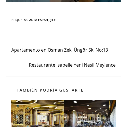
ETIQUETAS
:
ADIM FARAH
,
ŞILE
Entrada anterior
Leer
más
Apartamento en Osman Zeki Üngör Sk. No:13
artículos
Siguiente entrada
Restaurante İsabelle Yeni Nesil Meylence
TAMBIÉN PODRÍA GUSTARTE