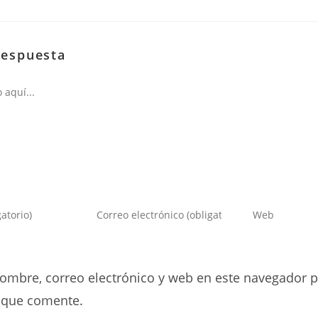
respuesta
Introduce
Introduce
tu
la
dirección
URL
de
de
ombre, correo electrónico y web en este navegador p
correo
tu
electrónico
web
 que comente.
para
(opcional)