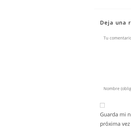
Deja una 
Comentario
Introduce
tu
nombre
o
Guarda mi n
nombre
de
próxima vez
usuario