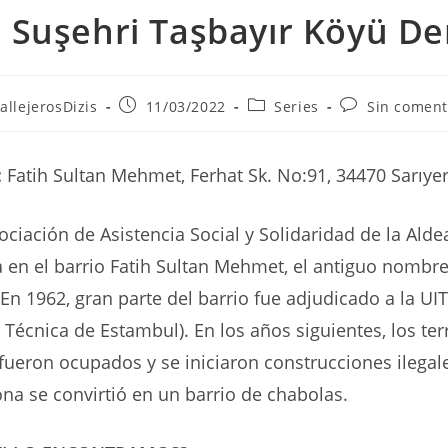
s Suşehri Taşbayır Köyü De
r
Publicación
Categoría
Comentarios
allejerosDizis
11/03/2022
Series
Sin coment
de
de
de
la
la
la
ada:
entrada:
entrada:
entrada:
:
Fatih Sultan Mehmet, Ferhat Sk. No:91, 34470 Sarıye
sociación de Asistencia Social y Solidaridad de la Alde
 en el barrio Fatih Sultan Mehmet, el antiguo nombre
 En 1962, gran parte del barrio fue adjudicado a la UIT
 Técnica de Estambul). En los años siguientes, los ter
fueron ocupados y se iniciaron construcciones ilegale
zona se convirtió en un barrio de chabolas.