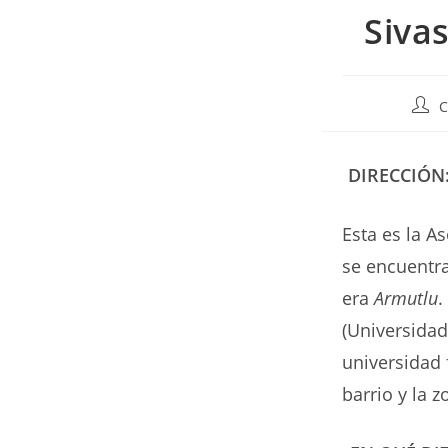
Siva
Auto
C
de
la
entr
DIRECCIÓN
Esta es la A
se encuentra
era
Armutlu
.
(Universidad
universidad 
barrio y la 