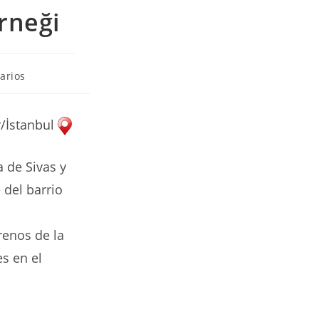
rneği
arios
r/İstanbul
a de Sivas y
 del barrio
renos de la
s en el