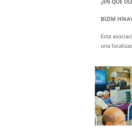
¿EN QUÉ DI
BİZİM HİKA
Esta asociac
una localizac