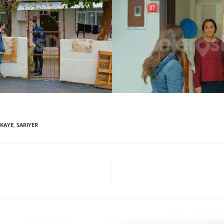
IKAYE
,
SARIYER