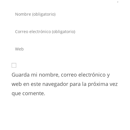
Introduce
tu
nombre
Introduce
o
tu
nombre
dirección
Introduce
de
de
la
usuario
correo
URL
para
electrónico
de
comentar
para
Guarda mi nombre, correo electrónico y
tu
comentar
web
web en este navegador para la próxima vez
(opcional)
que comente.