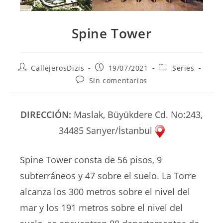
Spine Tower
Autor
Publicación
Categoría
CallejerosDizis
19/07/2021
Series
de
de
de
Comentarios
Sin comentarios
la
la
la
de
entrada:
entrada:
entrada:
la
entrada:
DIRECCIÓN:
Maslak, Büyükdere Cd. No:243,
34485 Sarıyer/İstanbul
Spine Tower consta de 56 pisos, 9
subterráneos y 47 sobre el suelo. La Torre
alcanza los 300 metros sobre el nivel del
mar y los 191 metros sobre el nivel del