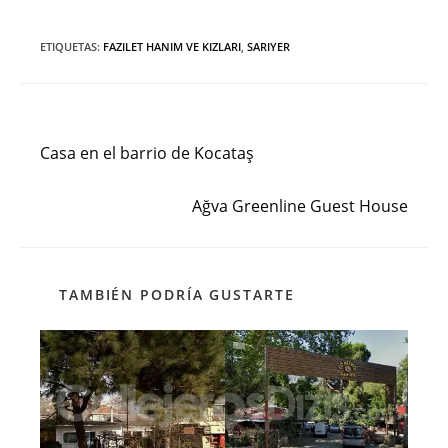
ETIQUETAS
:
FAZILET HANIM VE KIZLARI
,
SARIYER
Entrada anterior
Leer
más
Casa en el barrio de Kocataş
artículos
Siguiente entrada
Ağva Greenline Guest House
TAMBIÉN PODRÍA GUSTARTE