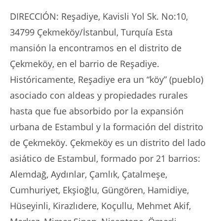
DIRECCIÓN: Reşadiye, Kavisli Yol Sk. No:10,
34799 Çekmeköy/İstanbul, Turquía Esta
mansión la encontramos en el distrito de
Çekmeköy, en el barrio de Reşadiye.
Históricamente, Reşadiye era un “köy” (pueblo)
asociado con aldeas y propiedades rurales
hasta que fue absorbido por la expansión
urbana de Estambul y la formación del distrito
de Çekmeköy. Çekmeköy es un distrito del lado
asiático de Estambul, formado por 21 barrios:
Alemdağ, Aydınlar, Çamlık, Çatalmeşe,
Cumhuriyet, Ekşioğlu, Güngören, Hamidiye,
Hüseyinli, Kirazlıdere, Koçullu, Mehmet Akif,