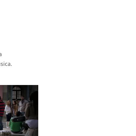
a
sica.