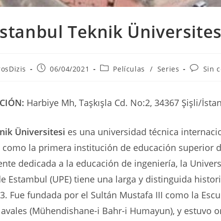
İstanbul Teknik Üniversites
Publicación
Categoría
Comenta
rosDizis
06/04/2021
Películas
/
Series
Sin 
de
de
de
la
la
la
entrada:
entrada:
entrada:
CIÓN:
Harbiye Mh, Taşkışla Cd. No:2, 34367 Şişli/İsta
nik Üniversitesi
es una universidad técnica internaci
 como la primera institución de educación superior
nte dedicada a la educación de ingeniería, la Univer
de Estambul (UPE) tiene una larga y distinguida histor
73. Fue fundada por el Sultán Mustafa III como la Escu
Navales (Mühendishane-i Bahr-i Humayun), y estuvo o