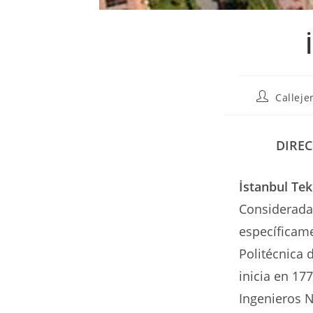
Autor
Calleje
de
la
entrada:
DIREC
İstanbul Tek
Considerada
específicame
Politécnica 
inicia en 17
Ingenieros 