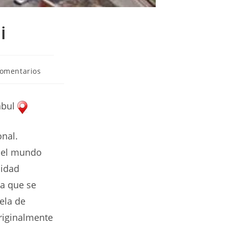
i
rios
comentarios
nbul
onal.
 del mundo
sidad
ia que se
ela de
riginalmente