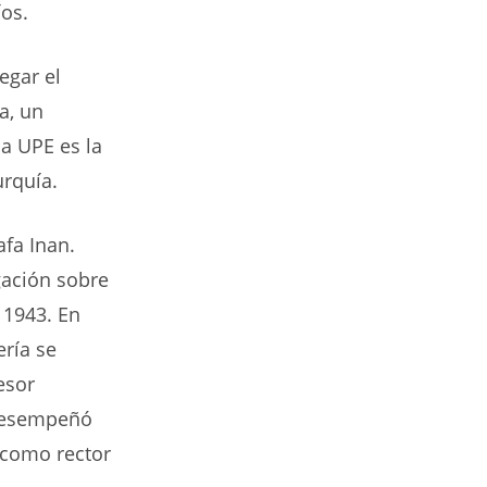
íos.
egar el
a, un
a UPE es la
urquía.
fa Inan.
igación sobre
n 1943. En
ería se
esor
 desempeñó
 como rector