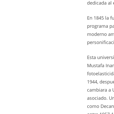
dedicada al 
En 1845 la f
programa par
moderno ambi
personificac
Esta univers
Mustafa Inan
fotoelasticid
1944, despué
cambiara a 
asociado. U
como Decano 