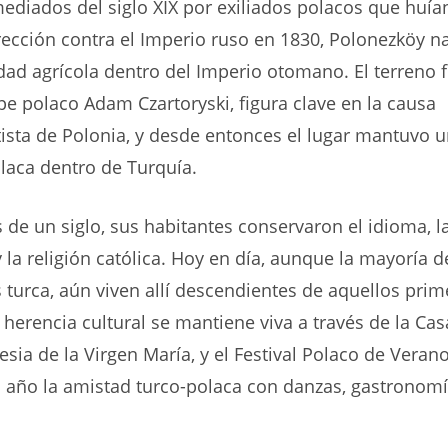
diados del siglo XIX por exiliados polacos que huían
rrección contra el Imperio ruso en 1830, Polonezköy 
d agrícola dentro del Imperio otomano. El terreno 
ipe polaco Adam Czartoryski, figura clave en la causa
sta de Polonia, y desde entonces el lugar mantuvo u
laca dentro de Turquía.
de un siglo, sus habitantes conservaron el idioma, l
y la religión católica. Hoy en día, aunque la mayoría d
 turca, aún viven allí descendientes de aquellos prim
a herencia cultural se mantiene viva a través de la Cas
lesia de la Virgen María, y el Festival Polaco de Veran
 año la amistad turco-polaca con danzas, gastronom