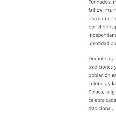
Fundado a me
fallida insu
una comunida
por el prínc
independenti
identidad po
Durante más 
tradiciones 
población es
colonos, y l
Polaca, la Ig
celebra cada
tradicional.