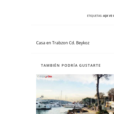
ETIQUETAS
:
AŞK VE 
Entrada anterior
Leer
más
Casa en Trabzon Cd. Beykoz
artículos
TAMBIÉN PODRÍA GUSTARTE