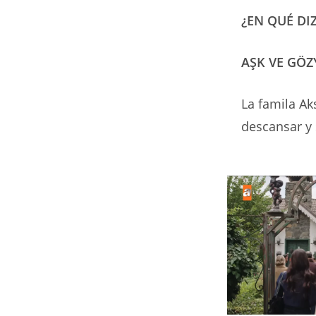
¿EN QUÉ DI
AŞK VE GÖZ
La famila Ak
descansar y s