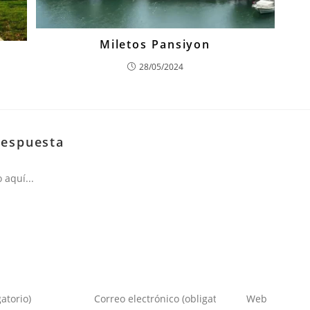
Miletos Pansiyon
28/05/2024
respuesta
Introduce
Introduce
tu
la