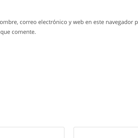
dirección
URL
de
de
ombre, correo electrónico y web en este navegador p
correo
tu
electrónico
web
 que comente.
para
(opcional)
comentar