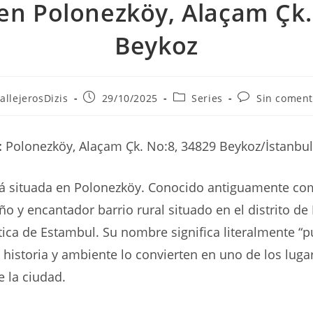
 en Polonezköy, Alaçam Çk
Beykoz
r
Publicación
Categoría
Comentarios
allejerosDizis
29/10/2025
Series
Sin coment
de
de
de
la
la
la
ada:
entrada:
entrada:
entrada:
:
Polonezköy, Alaçam Çk. No:8, 34829 Beykoz/İstanbul
está situada en Polonezköy. Conocido antiguamente c
o y encantador barrio rural situado en el distrito de
ática de Estambul. Su nombre significa literalmente “
u historia y ambiente lo convierten en uno de los lug
e la ciudad.