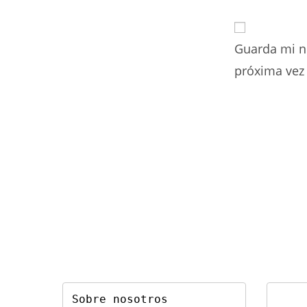
nombre
o
Guarda mi n
nombre
de
próxima vez
usuario
para
comentar
Sobre nosotros