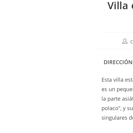
Villa
Auto
C
de
la
entr
DIRECCIÓN
Esta villa 
es un pequeñ
la parte asi
polaco”, y s
singulares d