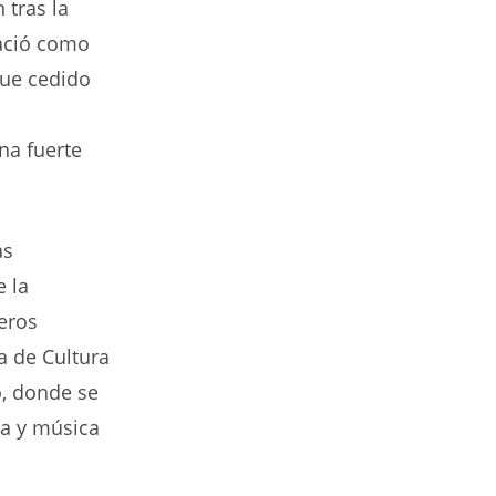
 tras la
nació como
fue cedido
na fuerte
as
e la
eros
a de Cultura
o, donde se
ía y música