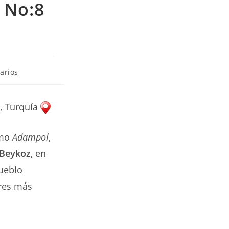
. No:8
arios
, Turquía
omo
Adampol
,
Beykoz
, en
pueblo
ares más