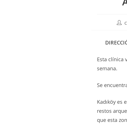
Auto
C
de
la
entr
DIRECCI
Esta clínica 
semana.
Se encuentra
Kadıköy es 
restos arqu
que esta zo