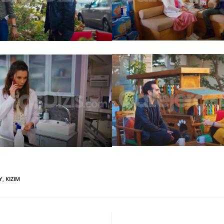
Y
,
KIZIM