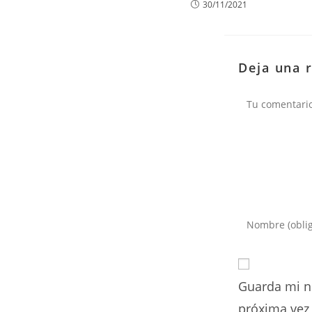
30/11/2021
Deja una 
Comentario
Introduce
tu
nombre
o
Guarda mi n
nombre
de
próxima vez