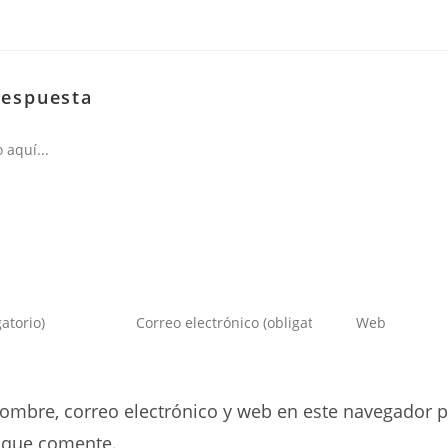
respuesta
Introduce
Introduce
tu
la
dirección
URL
de
de
ombre, correo electrónico y web en este navegador p
correo
tu
electrónico
web
 que comente.