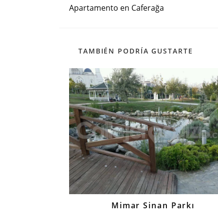
más
Apartamento en Caferağa
artículos
TAMBIÉN PODRÍA GUSTARTE
Mimar Sinan Parkı