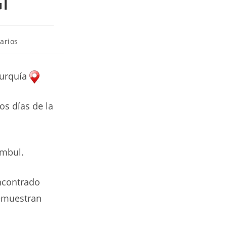
İ
arios
Turquía
los días de la
ambul.
ncontrado
demuestran