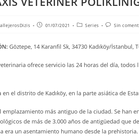
AXİS VETERİNER POLİKLİNİĞ
r
Publicación
Categoría
Comentarios
allejerosDizis
01/07/2021
Series
Sin coment
de
de
de
la
la
la
ada:
entrada:
entrada:
entrada:
ÓN:
Göztepe, 14 Karanfil Sk, 34730 Kadıköy/İstanbul, 
veterinaria ofrece servicio las 24 horas del día, todos 
 en el distrito de Kadıköy, en la parte asiática de Est
el emplazamiento más antiguo de la ciudad. Se han e
eológicos de más de 3.000 años de antigüedad que 
na era un asentamiento humano desde la prehistoria.