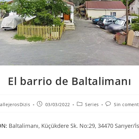
El barrio de Baltalimanı
r
Publicación
Categoría
Comentarios
allejerosDizis
03/03/2022
Series
Sin coment
de
de
de
la
la
la
ada:
entrada:
entrada:
entrada:
ÓN:
Baltalimanı, Küçükdere Sk. No:29, 34470 Sarıyer/İ