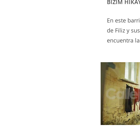
BİZİM HİKA
En este barr
de Filiz y s
encuentra la