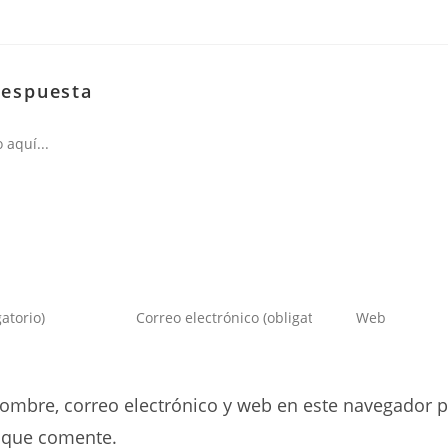
respuesta
Introduce
Introduce
tu
la
dirección
URL
de
de
ombre, correo electrónico y web en este navegador p
correo
tu
electrónico
web
 que comente.