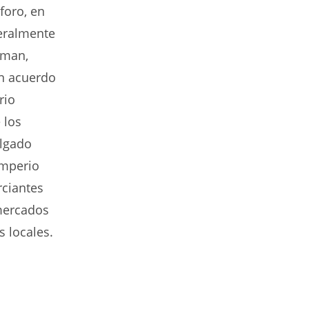
foro, en
teralmente
iman,
un acuerdo
rio
 los
ulgado
Imperio
rciantes
 mercados
 locales.