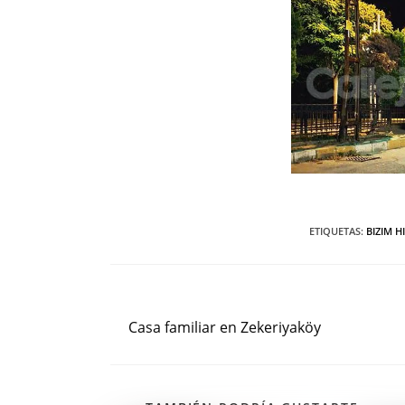
ETIQUETAS
:
BIZIM H
Entrada anterior
Leer
más
Casa familiar en Zekeriyaköy
artículos