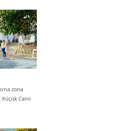
misma zona
le Küçük Cami