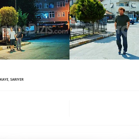
IKAYE
,
SARIYER