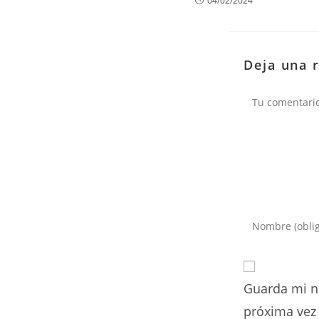
04/02/2024
Deja una 
Comentario
Introduce
tu
nombre
o
Guarda mi n
nombre
de
próxima vez