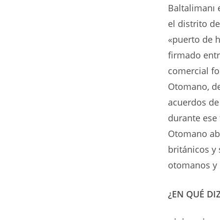
Baltalimanı 
el distrito d
«puerto de h
firmado ent
comercial fo
Otomano, de
acuerdos de
durante ese 
Otomano abol
británicos y
otomanos y 
¿EN QUÉ DI