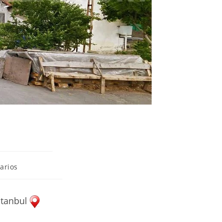
web
arios
stanbul