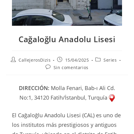
Cağaloğlu Anadolu Lisesi
Autor
Publicación
Categoría
CallejerosDizis
15/04/2025
Series
de
de
de
Comentarios
Sin comentarios
la
la
la
de
entrada:
entrada:
entrada:
la
entrada:
DIRECCIÓN:
Molla Fenari, Bab-ı Ali Cd.
No:1, 34120 Fatih/İstanbul, Turquía
El Cağaloğlu Anadolu Lisesi (CAL) es uno de
los institutos más prestigiosos y antiguos