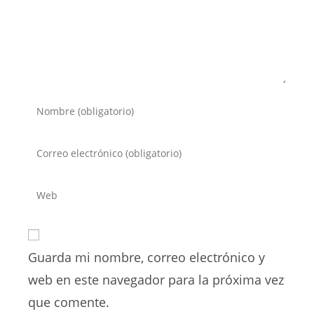
Introduce
tu
nombre
Introduce
o
tu
nombre
dirección
Introduce
de
de
la
usuario
correo
URL
para
electrónico
de
comentar
para
Guarda mi nombre, correo electrónico y
tu
comentar
web
web en este navegador para la próxima vez
(opcional)
que comente.