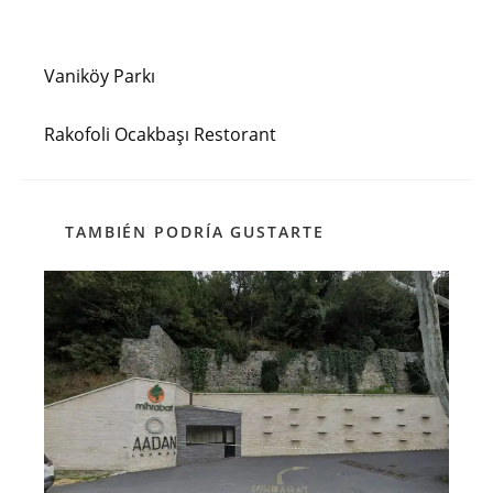
Entrada anterior
Leer
más
Vaniköy Parkı
artículos
Siguiente entrada
Rakofoli Ocakbaşı Restorant
TAMBIÉN PODRÍA GUSTARTE