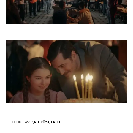
ETIQUETAS
:
EŞREF RÜYA
,
FATIH