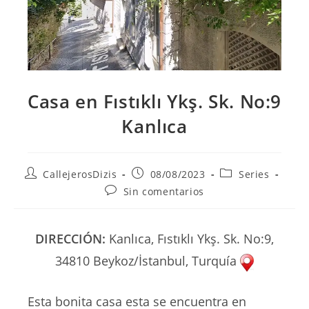
Casa en Fıstıklı Ykş. Sk. No:9
Kanlıca
Autor
Publicación
Categoría
CallejerosDizis
08/08/2023
Series
de
de
de
Comentarios
Sin comentarios
la
la
la
de
entrada:
entrada:
entrada:
la
entrada:
DIRECCIÓN:
Kanlıca, Fıstıklı Ykş. Sk. No:9,
34810 Beykoz/İstanbul, Turquía
Esta bonita casa esta se encuentra en