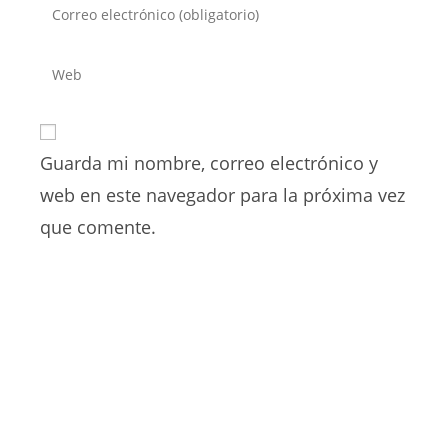
Introduce
o
tu
nombre
dirección
Introduce
de
de
la
usuario
correo
URL
para
electrónico
de
comentar
para
Guarda mi nombre, correo electrónico y
tu
comentar
web
web en este navegador para la próxima vez
(opcional)
que comente.