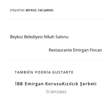
ETIQUETAS
:
BEYKOZ
,
YAZ ŞARKISI
Entrada anterior
Leer
más
Beykoz Belediyesi Nikah Salonu
artículos
Siguiente entrada
Restaurante Emirgan Fincan
TAMBIÉN PODRÍA GUSTARTE
İBB Emirgan KorusuKızılcık Şerbeti
29/12/2023