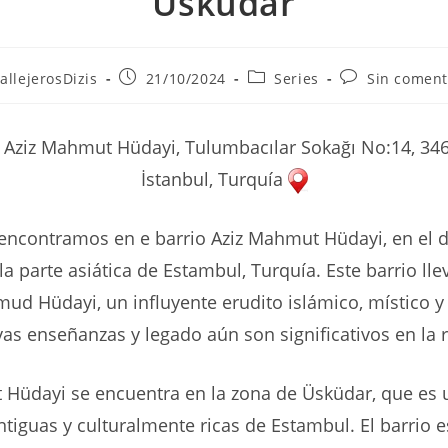
Üsküdar
r
Publicación
Categoría
Comentarios
allejerosDizis
21/10/2024
Series
Sin coment
de
de
de
la
la
la
ada:
entrada:
entrada:
entrada:
Aziz Mahmut Hüdayi, Tulumbacılar Sokağı No:14, 34
İstanbul, Turquía
 encontramos en e barrio Aziz Mahmut Hüdayi, en el di
la parte asiática de Estambul, Turquía. Este barrio ll
ud Hüdayi, un influyente erudito islámico, místico y l
uyas enseñanzas y legado aún son significativos en la 
Hüdayi se encuentra en la zona de Üsküdar, que es 
tiguas y culturalmente ricas de Estambul. El barrio 