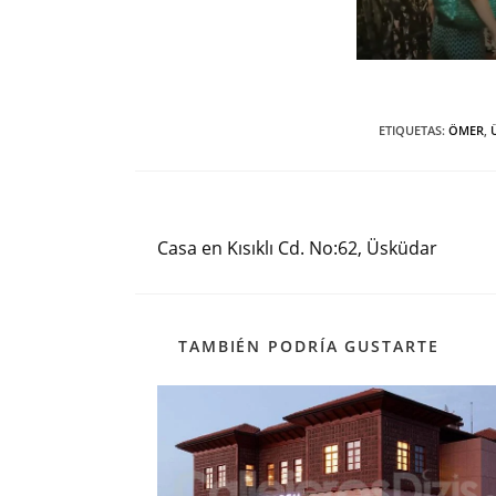
ETIQUETAS
:
ÖMER
,
Entrada anterior
Leer
más
Casa en Kısıklı Cd. No:62, Üsküdar
artículos
TAMBIÉN PODRÍA GUSTARTE