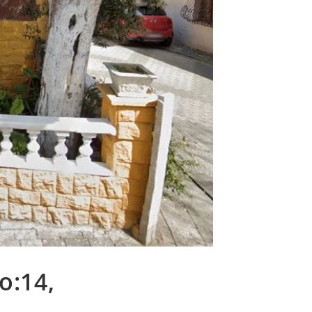
web
o:14,