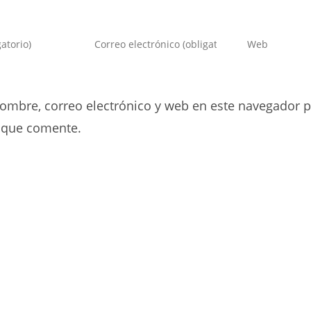
Introduce
Introduce
tu
la
dirección
URL
de
de
ombre, correo electrónico y web en este navegador p
correo
tu
electrónico
web
 que comente.
para
(opcional)
comentar