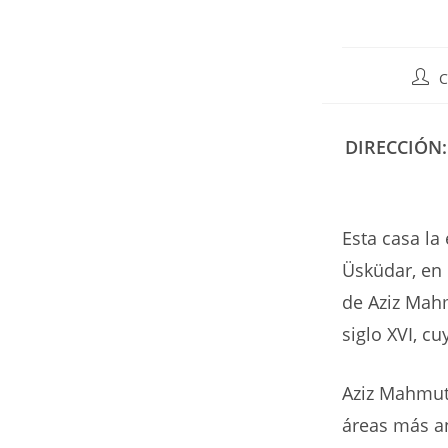
Auto
C
de
la
entr
DIRECCIÓN:
Esta casa la
Üsküdar, en 
de Aziz Mahm
siglo XVI, c
Aziz Mahmut 
áreas más an