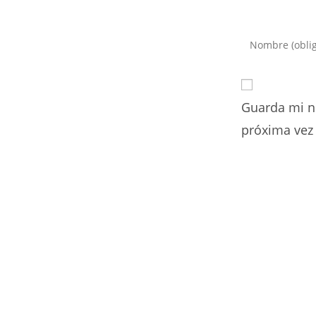
Introduce
tu
nombre
o
Guarda mi n
nombre
de
próxima vez
usuario
para
comentar