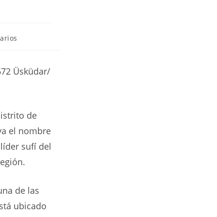
arios
672 Üsküdar/
strito de
eva el nombre
íder sufí del
región.
una de las
está ubicado