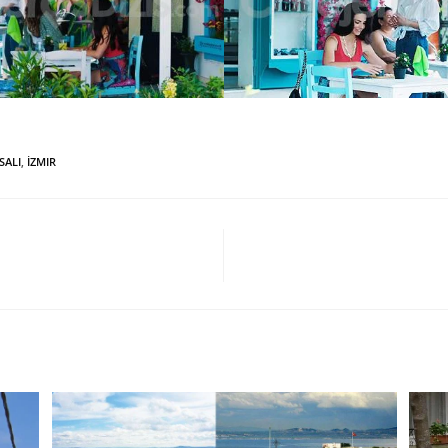
SALI
,
İZMIR