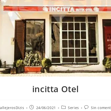
incitta Otel
r
Publicación
Categoría
Comentarios
allejerosDizis
24/06/2021
Series
Sin coment