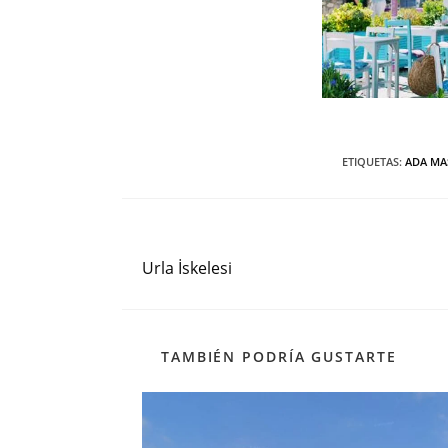
ETIQUETAS
:
ADA MA
Entrada anterior
Leer
más
Urla İskelesi
artículos
TAMBIÉN PODRÍA GUSTARTE