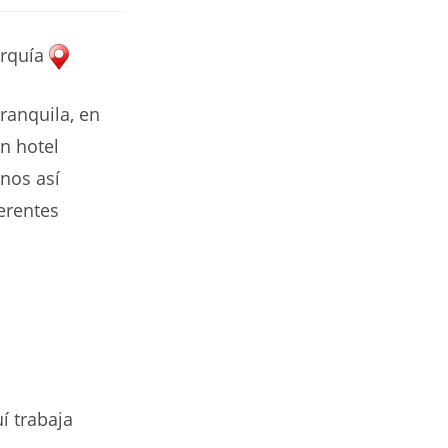
urquía
ranquila, en
un hotel
nos así
erentes
uí trabaja