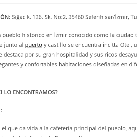
de
de
de
la
la
la
ada:
entrada:
entrada:
entrada:
IÓN:
Sığacık, 126. Sk. No:2, 35460 Seferihisar/İzmir, T
n pueblo histórico en İzmir conocido como la ciudad t
te junto al
puerto
y castillo se encuentra incitta Otel, 
 destaca por su gran hospitalidad y sus ricos desayu
gantes y confortables habitaciones diseñadas en dif
ZI LO ENCONTRAMOS?
:
 el que da vida a la cafetería principal del pueblo, aq