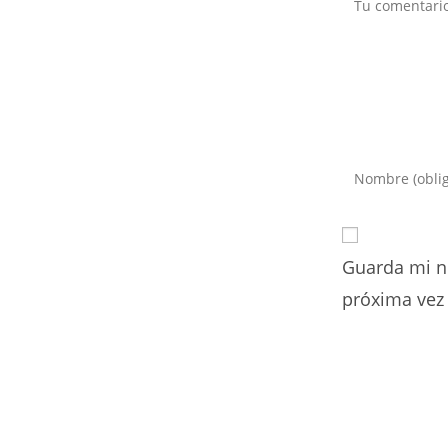
Comentario
Introduce
tu
nombre
o
Guarda mi n
nombre
de
próxima vez
usuario
para
comentar