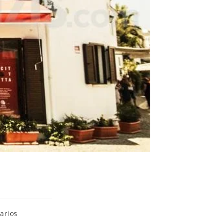
web
arios