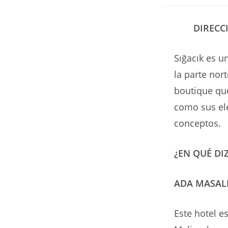
de
la
entr
DIRECC
Sığacık es u
la parte nor
boutique que
como sus ele
conceptos.
¿EN QUÉ DI
ADA MASALI
Este hotel es