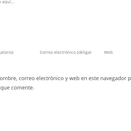
Introduce
Introduce
tu
la
dirección
URL
de
de
ombre, correo electrónico y web en este navegador p
correo
tu
electrónico
web
 que comente.
para
(opcional)
comentar