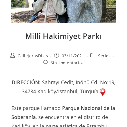
Millî Hakimiyet Parkı
Autor
Publicación
Categoría
CallejerosDizis
03/11/2021
Series
de
de
de
Comentarios
Sin comentarios
la
la
la
de
entrada:
entrada:
entrada:
la
entrada:
DIRECCIÓN:
Sahrayı Cedit, İnönü Cd. No:19,
34734 Kadıköy/İstanbul, Turquía
Este parque llamado
Parque Nacional de la
Soberanía
, se encuentra en el distrito de
Kadiköy, en la parte asiática de Estambul.