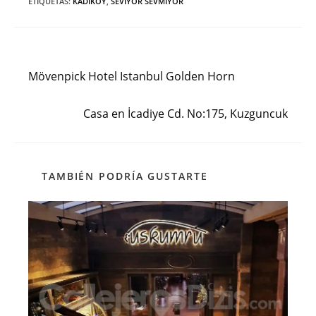
ETIQUETAS
:
KADIKÖY
,
SEVIYOR SEVMIYOR
Entrada anterior
Leer
más
Mövenpick Hotel Istanbul Golden Horn
artículos
Siguiente entrada
Casa en İcadiye Cd. No:175, Kuzguncuk
TAMBIÉN PODRÍA GUSTARTE