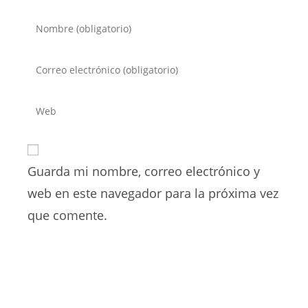
Introduce
tu
nombre
Introduce
o
tu
nombre
dirección
Introduce
de
de
la
usuario
correo
URL
para
electrónico
de
comentar
para
Guarda mi nombre, correo electrónico y
tu
comentar
web
web en este navegador para la próxima vez
(opcional)
que comente.