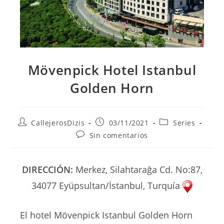
Mövenpick Hotel Istanbul
Golden Horn
Autor
Publicación
Categoría
CallejerosDizis
03/11/2021
Series
de
de
de
Comentarios
Sin comentarios
la
la
la
de
entrada:
entrada:
entrada:
la
entrada:
DIRECCIÓN:
Merkez, Silahtarağa Cd. No:87,
34077 Eyüpsultan/İstanbul, Turquía
El hotel Mövenpick Istanbul Golden Horn