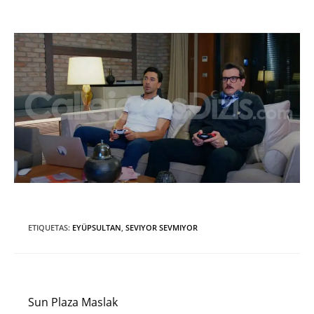
ETIQUETAS
:
EYÜPSULTAN
,
SEVIYOR SEVMIYOR
Entrada anterior
Leer
más
Sun Plaza Maslak
artículos