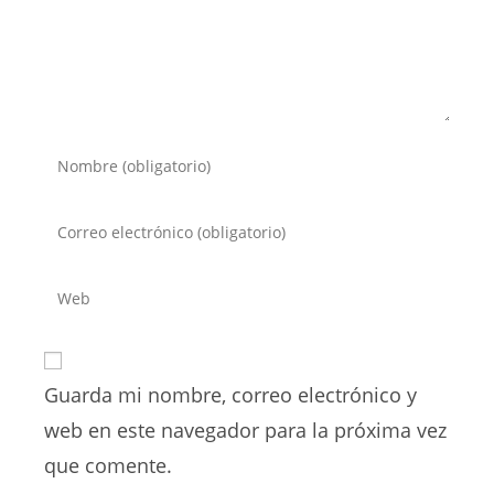
Introduce
tu
nombre
Introduce
o
tu
nombre
dirección
Introduce
de
de
la
usuario
correo
URL
para
electrónico
de
comentar
para
Guarda mi nombre, correo electrónico y
tu
comentar
web
web en este navegador para la próxima vez
(opcional)
que comente.