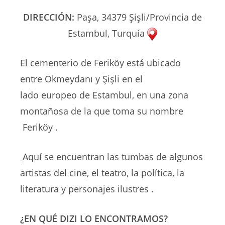
la
entrada:
DIRECCIÓN:
Paşa, 34379 Şişli/Provincia de
Estambul, Turquía
El cementerio de Feriköy está ubicado
entre
Okmeydanı y Şişli en el
lado europeo de Estambul, en una zona
montañosa de la que toma su nombre
Feriköy .
Aquí se encuentran las tumbas de algunos
artistas del cine, el teatro, la política, la
literatura y personajes ilustres .
¿EN QUÉ DIZI LO ENCONTRAMOS?