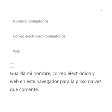
Introduce
tu
nombre
Introduce
o
tu
nombre
dirección
Introduce
de
de
la
usuario
correo
URL
para
electrónico
de
comentar
para
Guarda mi nombre, correo electrónico y
tu
comentar
web
web en este navegador para la próxima vez
(opcional)
que comente.