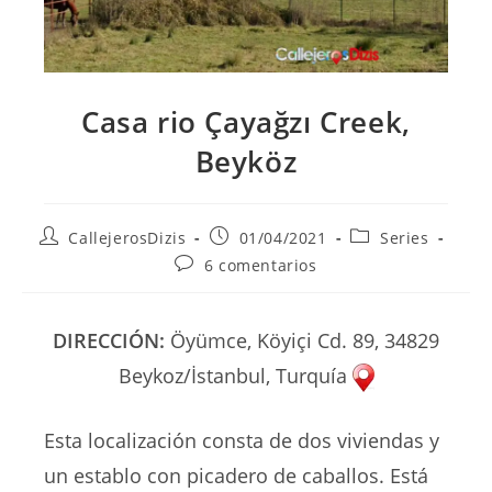
Casa rio Çayağzı Creek,
Beyköz
Autor
Publicación
Categoría
CallejerosDizis
01/04/2021
Series
de
de
de
Comentarios
6 comentarios
la
la
la
de
entrada:
entrada:
entrada:
la
entrada:
DIRECCIÓN:
Öyümce, Köyiçi Cd. 89, 34829
Beykoz/İstanbul, Turquía
Esta localización consta de dos viviendas y
un establo con picadero de caballos. Está