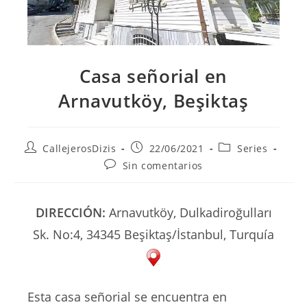
Casa señorial en
Arnavutköy, Beşiktaş
Autor
Publicación
Categoría
CallejerosDizis
22/06/2021
Series
de
de
de
Comentarios
Sin comentarios
la
la
la
de
entrada:
entrada:
entrada:
la
entrada:
DIRECCIÓN:
Arnavutköy, Dulkadiroğulları
Sk. No:4, 34345 Beşiktaş/İstanbul, Turquía
Esta casa señorial se encuentra en