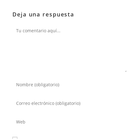
Deja una respuesta
Comentario
Introduce
tu
nombre
Introduce
o
tu
nombre
dirección
Introduce
de
de
la
usuario
correo
URL
para