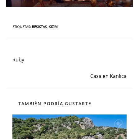
ETIQUETAS
:
BEŞIKTAŞ
,
KIZIM
Entrada anterior
Leer
más
Ruby
artículos
Siguiente entrada
Casa en Kanlıca
TAMBIÉN PODRÍA GUSTARTE