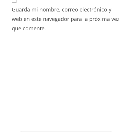
electrónico
de
comentar
para
Guarda mi nombre, correo electrónico y
tu
comentar
web
web en este navegador para la próxima vez
(opcional)
que comente.