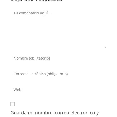
Comentario
Introduce
tu
nombre
Introduce
o
tu
nombre
dirección
Introduce
de
de
la
usuario
correo
URL
para
electrónico
de
comentar
para
Guarda mi nombre, correo electrónico y
tu