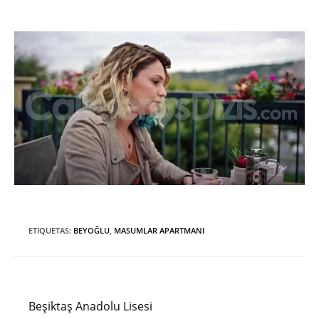
ETIQUETAS
:
BEYOĞLU
,
MASUMLAR APARTMANI
Entrada anterior
Leer
más
Beşiktaş Anadolu Lisesi
artículos