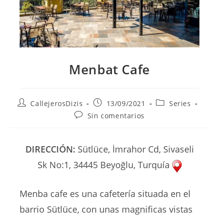
Menbat Cafe
Autor
Publicación
Categoría
CallejerosDizis
13/09/2021
Series
de
de
de
Comentarios
Sin comentarios
la
la
la
de
entrada:
entrada:
entrada:
la
entrada:
DIRECCIÓN:
Sütlüce, İmrahor Cd, Sivaseli
Sk No:1, 34445 Beyoğlu, Turquía
Menba cafe es una cafetería situada en el
barrio Sütlüce, con unas magnificas vistas