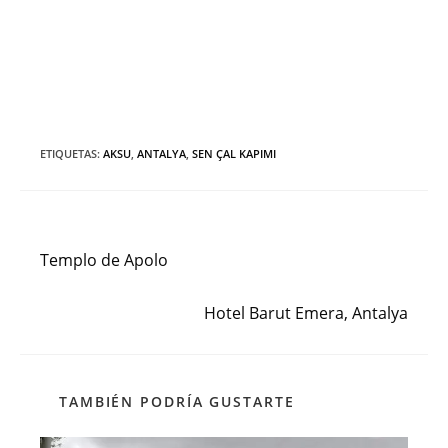
ETIQUETAS
:
AKSU
,
ANTALYA
,
SEN ÇAL KAPIMI
Entrada anterior
Leer
más
Templo de Apolo
artículos
Siguiente entrada
Hotel Barut Emera, Antalya
TAMBIÉN PODRÍA GUSTARTE