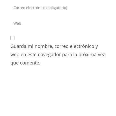
nombre
Introduce
o
tu
nombre
dirección
Introduce
de
de
la
usuario
correo
URL
para
electrónico
de
comentar
para
Guarda mi nombre, correo electrónico y
tu
comentar
web
web en este navegador para la próxima vez
(opcional)
que comente.