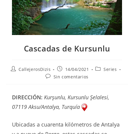
Cascadas de Kursunlu
Autor
Publicación
Categoría
CallejerosDizis
14/04/2021
Series
de
de
de
Comentarios
Sin comentarios
la
la
la
de
entrada:
entrada:
entrada:
la
entrada:
DIRECCIÓN:
Kurşunlu, Kursunlu Şelalesi,
07119 Aksu/Antalya, Turquía
Ubicadas a cuarenta kilómetros de Antalya