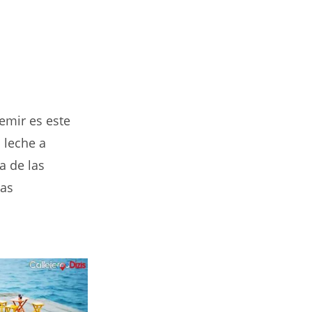
Demir es este
 leche a
a de las
sas