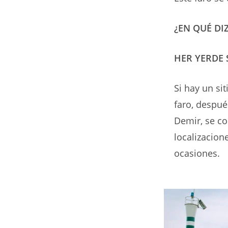
¿EN QUÉ DI
HER YERDE 
Si hay un si
faro, despué
Demir, se co
localizacion
ocasiones.