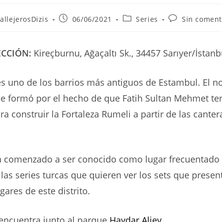
r
Publicación
Categoría
Comentarios
allejerosDizis
06/06/2021
Series
Sin coment
de
de
de
la
la
la
ada:
entrada:
entrada:
entrada:
ECCIÓN:
Kireçburnu, Ağaçaltı Sk., 34457 Sarıyer/İstan
es uno de los barrios más antiguos de Estambul. El 
e formó por el hecho de que Fatih Sultan Mehmet tení
ra construir la Fortaleza Rumeli a partir de las canter
ha comenzado a ser conocido como lugar frecuentado
 las series turcas que quieren ver los sets que presen
ares de este distrito.
 encuentra junto al parque
Haydar Aliev
.