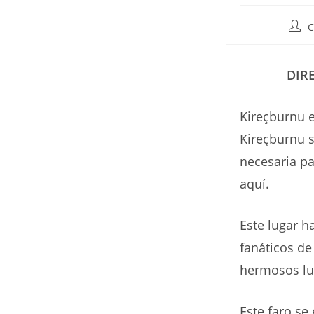
Auto
C
de
la
entr
DIR
Kireçburnu 
Kireçburnu s
necesaria pa
aquí.
Este lugar 
fanáticos de
hermosos lug
Este faro se