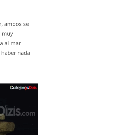
en, ambos se
r muy
ra al mar
a haber nada