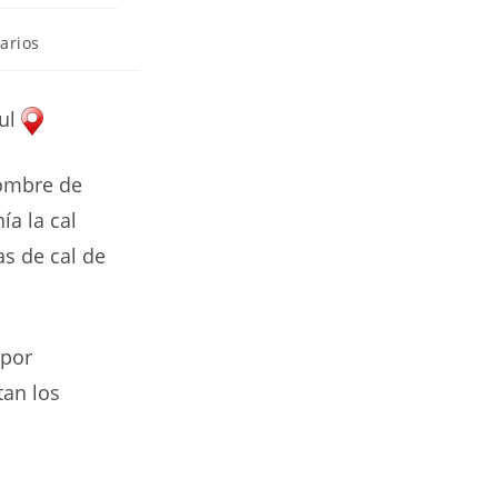
arios
bul
nombre de
a la cal
as de cal de
 por
tan los