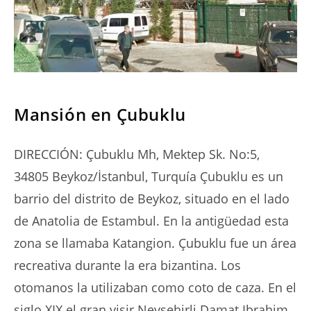
SERIES
Mansión en Çubuklu
DIRECCIÓN: Çubuklu Mh, Mektep Sk. No:5,
34805 Beykoz/İstanbul, Turquía Çubuklu es un
barrio del distrito de Beykoz, situado en el lado
de Anatolia de Estambul. En la antigüedad esta
zona se llamaba Katangion. Çubuklu fue un área
recreativa durante la era bizantina. Los
otomanos la utilizaban como coto de caza. En el
siglo XIX el gran visir Nevşehirli Damat Ibrahim