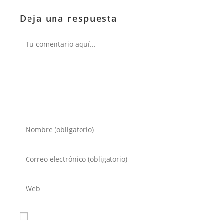
Deja una respuesta
Comentario
Introduce
tu
nombre
Introduce
o
tu
nombre
dirección
Introduce
de
de
la
usuario
correo
URL
para
electrónico