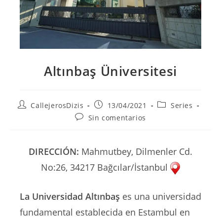
Altınbaş Üniversitesi
Autor
Publicación
Categoría
CallejerosDizis
13/04/2021
Series
de
de
de
Comentarios
Sin comentarios
la
la
la
de
entrada:
entrada:
entrada:
la
entrada:
DIRECCIÓN:
Mahmutbey, Dilmenler Cd.
No:26, 34217 Bağcılar/İstanbul
La Universidad Altınbaş
es una universidad
fundamental establecida en Estambul en