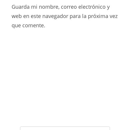
de
comentar
para
Guarda mi nombre, correo electrónico y
tu
comentar
web
web en este navegador para la próxima vez
(opcional)
que comente.