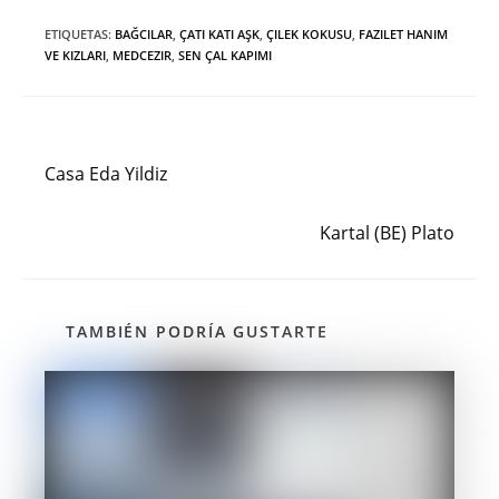
ETIQUETAS
:
BAĞCILAR
,
ÇATI KATI AŞK
,
ÇILEK KOKUSU
,
FAZILET HANIM
VE KIZLARI
,
MEDCEZIR
,
SEN ÇAL KAPIMI
Entrada anterior
Leer
más
Casa Eda Yildiz
artículos
Siguiente entrada
Kartal (BE) Plato
TAMBIÉN PODRÍA GUSTARTE