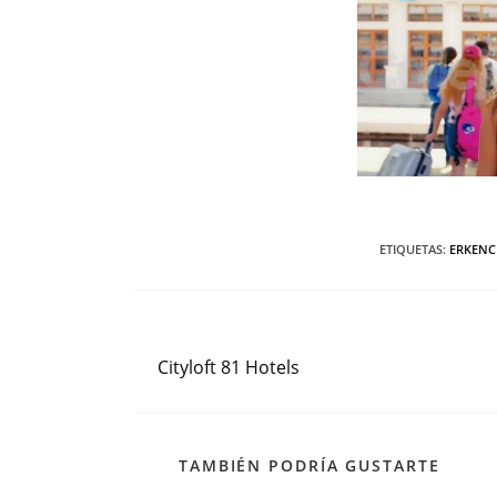
ETIQUETAS
:
ERKENC
Entrada anterior
Leer
más
Cityloft 81 Hotels
artículos
TAMBIÉN PODRÍA GUSTARTE