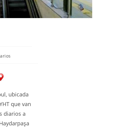
web
arios
bul, ubicada
 YHT que van
s diarios a
e Haydarpaşa