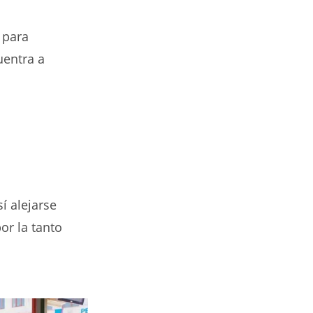
 para
uentra a
í alejarse
or la tanto