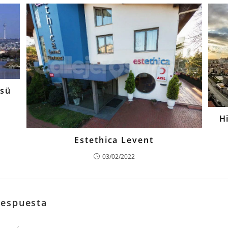
üsü
H
Estethica Levent
03/02/2022
respuesta