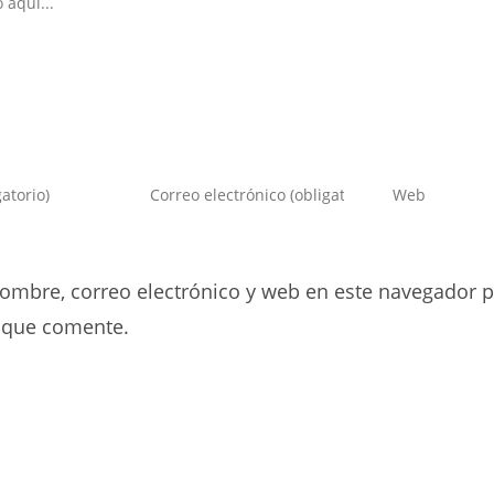
Introduce
Introduce
tu
la
dirección
URL
de
de
ombre, correo electrónico y web en este navegador p
correo
tu
electrónico
web
 que comente.
para
(opcional)
comentar