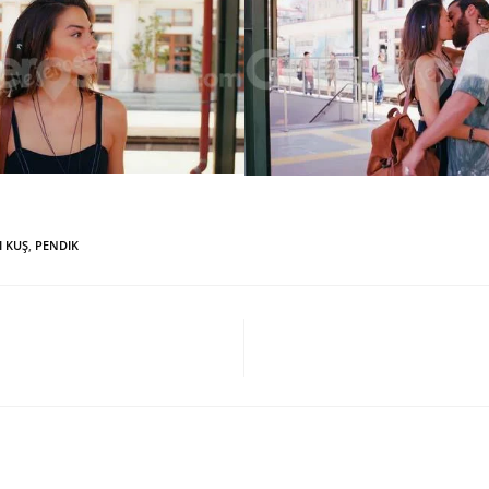
I KUŞ
,
PENDIK