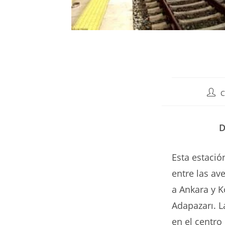
Auto
C
de
la
entr
D
Esta estació
entre las av
a Ankara y K
Adapazarı. L
en el centro