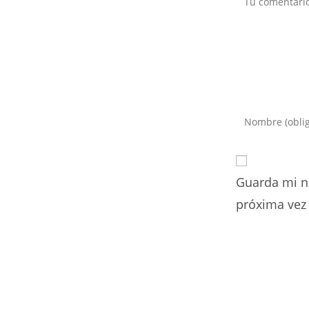
Introduce
tu
nombre
o
Guarda mi n
nombre
de
próxima vez
usuario
para
comentar