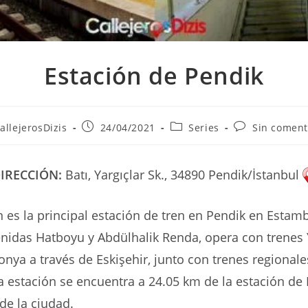
Estación de Pendik
r
Publicación
Categoría
Comentarios
allejerosDizis
24/04/2021
Series
Sin coment
de
de
de
la
la
la
ada:
entrada:
entrada:
entrada:
IRECCIÓN:
Batı, Yargıçlar Sk., 34890 Pendik/İstanbul
n es la principal estación de tren en Pendik en Estam
enidas Hatboyu y Abdülhalik Renda, opera con trenes
onya a través de Eskişehir, junto con trenes regionale
a estación se encuentra a 24.05 km de la estación d
 de la ciudad.