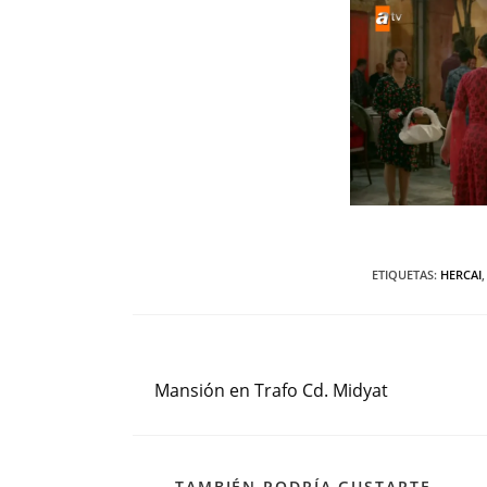
ETIQUETAS
:
HERCAI
,
Entrada anterior
Leer
más
Mansión en Trafo Cd. Midyat
artículos
TAMBIÉN PODRÍA GUSTARTE