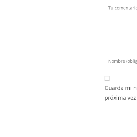
Comentario
Introduce
tu
nombre
o
Guarda mi n
nombre
de
próxima vez
usuario
para
comentar