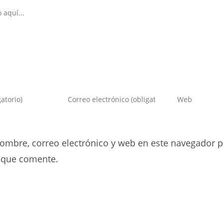
Introduce
Introduce
tu
la
dirección
URL
de
de
ombre, correo electrónico y web en este navegador p
correo
tu
electrónico
web
 que comente.
para
(opcional)
comentar