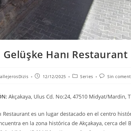
Gelüşke Hanı Restaurant
r
Publicación
Categoría
Comentarios
allejerosDizis
12/12/2025
Series
Sin coment
de
de
de
la
la
la
ada:
entrada:
entrada:
entrada:
ÓN:
Akçakaya, Ulus Cd. No:24, 47510 Midyat/Mardin, 
 Restaurant es un lugar destacado en el centro histó
ncuentra en la zona histórica de Akçakaya, cerca del 