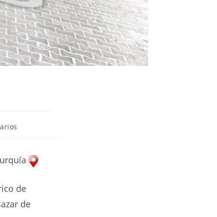
arios
Turquía
rico de
Bazar de