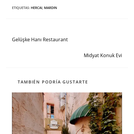
ETIQUETAS
:
HERCAI
,
MARDIN
Entrada anterior
Leer
más
Gelüşke Hanı Restaurant
artículos
Siguiente entrada
Midyat Konuk Evi
TAMBIÉN PODRÍA GUSTARTE