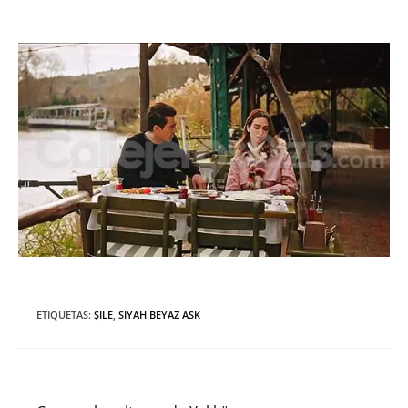
ETIQUETAS
:
ŞILE
,
SIYAH BEYAZ ASK
Entrada anterior
Leer
más