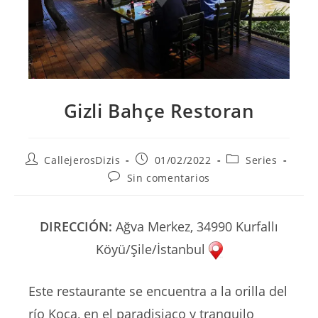
Gizli Bahçe Restoran
Autor
Publicación
Categoría
CallejerosDizis
01/02/2022
Series
de
de
de
Comentarios
Sin comentarios
la
la
la
de
entrada:
entrada:
entrada:
la
entrada:
DIRECCIÓN:
Ağva Merkez, 34990 Kurfallı
Köyü/Şile/İstanbul
Este restaurante se encuentra a la orilla del
río Koca, en el paradisiaco y tranquilo