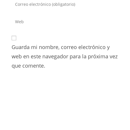
Introduce
o
tu
nombre
dirección
Introduce
de
de
la
usuario
correo
URL
para
electrónico
de
comentar
para
Guarda mi nombre, correo electrónico y
tu
comentar
web
web en este navegador para la próxima vez
(opcional)
que comente.