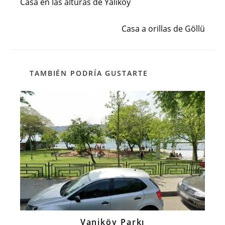
Casa en las alturas de Yalıköy
artículos
Siguiente entrada
Casa a orillas de Göllü
TAMBIÉN PODRÍA GUSTARTE
Vaniköy Parkı