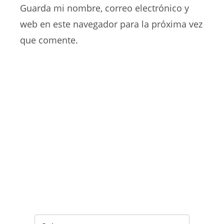
para
Guarda mi nombre, correo electrónico y
tu
comentar
web
web en este navegador para la próxima vez
(opcional)
que comente.