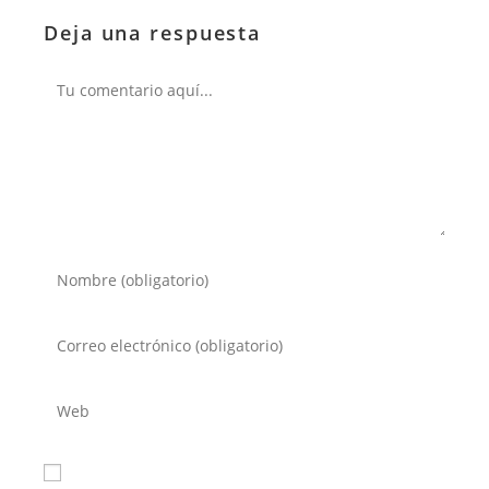
Deja una respuesta
Comentario
Introduce
tu
nombre
Introduce
o
tu
nombre
dirección
Introduce
de
de
la
usuario
correo
URL
para
electrónico
de
comentar