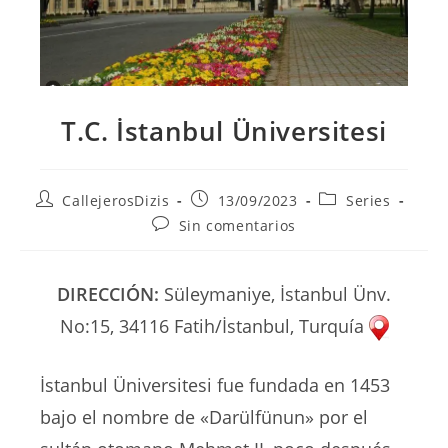
T.C. İstanbul Üniversitesi
Autor
Publicación
Categoría
CallejerosDizis
13/09/2023
Series
de
de
de
Comentarios
Sin comentarios
la
la
la
de
entrada:
entrada:
entrada:
la
entrada:
DIRECCIÓN:
Süleymaniye, İstanbul Ünv.
No:15, 34116 Fatih/İstanbul, Turquía
İstanbul Üniversitesi fue fundada en 1453
bajo el nombre de «Darülfünun» por el