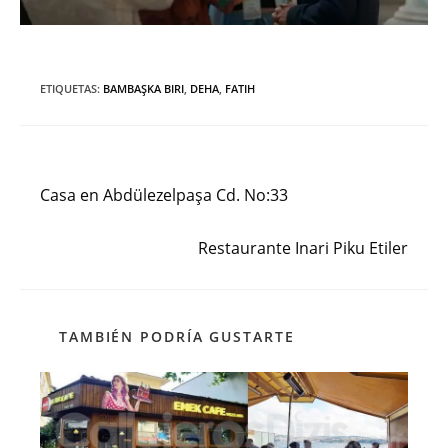
ETIQUETAS
:
BAMBAŞKA BIRI
,
DEHA
,
FATIH
Entrada anterior
Leer
más
Casa en Abdülezelpaşa Cd. No:33
artículos
Siguiente entrada
Restaurante Inari Piku Etiler
TAMBIÉN PODRÍA GUSTARTE