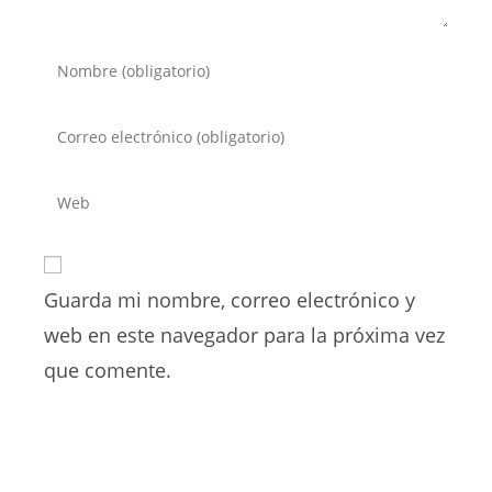
Introduce
tu
nombre
Introduce
o
tu
nombre
dirección
Introduce
de
de
la
usuario
correo
URL
para
electrónico
de
comentar
para
Guarda mi nombre, correo electrónico y
tu
comentar
web
web en este navegador para la próxima vez
(opcional)
que comente.