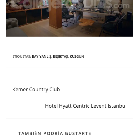
ETIQUETAS
:
BAY YANLIŞ
,
BEŞIKTAŞ
,
KUZGUN
Entrada anterior
Leer
más
Kemer Country Club
artículos
Siguiente entrada
Hotel Hyatt Centric Levent Istanbul
TAMBIÉN PODRÍA GUSTARTE