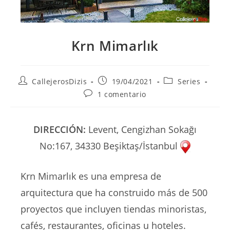
Krn Mimarlık
Autor
Publicación
Categoría
CallejerosDizis
19/04/2021
Series
de
de
de
Comentarios
1 comentario
la
la
la
de
entrada:
entrada:
entrada:
la
entrada:
DIRECCIÓN:
Levent, Cengizhan Sokağı
No:167, 34330 Beşiktaş/İstanbul
Krn Mimarlık es una empresa de
arquitectura que ha construido más de 500
proyectos que incluyen tiendas minoristas,
cafés, restaurantes, oficinas u hoteles.