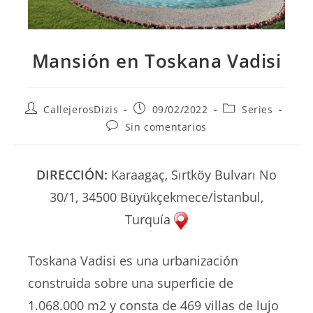
Mansión en Toskana Vadisi
Autor
Publicación
Categoría
CallejerosDizis
09/02/2022
Series
de
de
de
Comentarios
Sin comentarios
la
la
la
de
entrada:
entrada:
entrada:
la
entrada:
DIRECCIÓN:
Karaagaç, Sırtköy Bulvarı No
30/1, 34500 Büyükçekmece/İstanbul,
Turquía
Toskana Vadisi es una urbanización
construida sobre una superficie de
1.068.000 m2 y consta de 469 villas de lujo