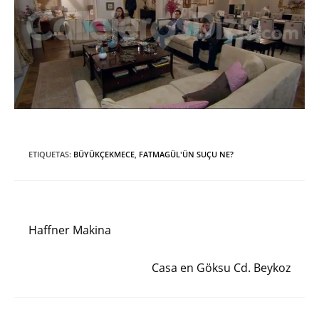
ETIQUETAS
:
BÜYÜKÇEKMECE
,
FATMAGÜL'ÜN SUÇU NE?
Entrada anterior
Leer
más
Haffner Makina
artículos
Siguiente entrada
Casa en Göksu Cd. Beykoz