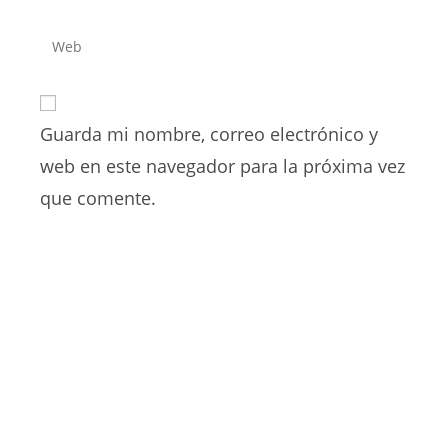
tu
nombre
dirección
Introduce
de
de
la
usuario
correo
URL
para
electrónico
de
comentar
para
Guarda mi nombre, correo electrónico y
tu
comentar
web
web en este navegador para la próxima vez
(opcional)
que comente.