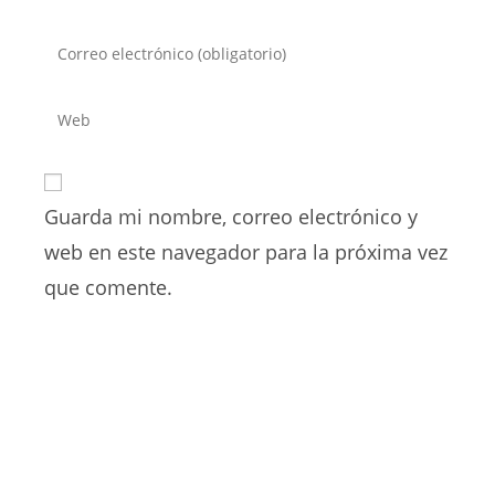
tu
nombre
Introduce
o
tu
nombre
dirección
Introduce
de
de
la
usuario
correo
URL
para
electrónico
de
comentar
para
Guarda mi nombre, correo electrónico y
tu
comentar
web
web en este navegador para la próxima vez
(opcional)
que comente.