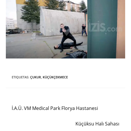
ETIQUETAS
:
ÇUKUR
,
KÜÇÜKÇEKMECE
Entrada anterior
Leer
más
İ.A.Ü. VM Medical Park Florya Hastanesi
artículos
Siguiente entrada
Küçüksu Halı Sahası