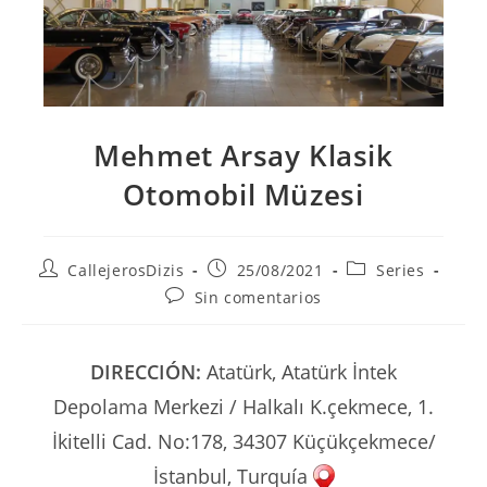
Mehmet Arsay Klasik
Otomobil Müzesi
Autor
Publicación
Categoría
CallejerosDizis
25/08/2021
Series
de
de
de
Comentarios
Sin comentarios
la
la
la
de
entrada:
entrada:
entrada:
la
entrada:
DIRECCIÓN:
Atatürk, Atatürk İntek
Depolama Merkezi / Halkalı K.çekmece, 1.
İkitelli Cad. No:178, 34307 Küçükçekmece/
İstanbul, Turquía