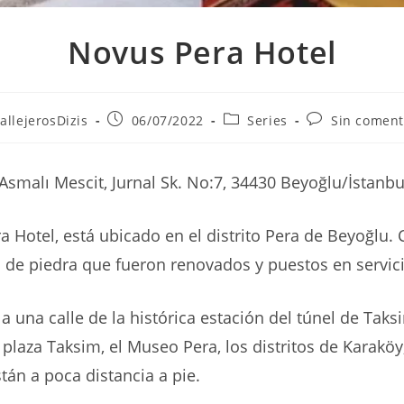
Novus Pera Hotel
r
Publicación
Categoría
Comentarios
allejerosDizis
06/07/2022
Series
Sin coment
de
de
de
la
la
la
ada:
entrada:
entrada:
entrada:
smalı Mescit, Jurnal Sk. No:7, 34430 Beyoğlu/İstanbu
a Hotel, está ubicado en el distrito Pera de Beyoğlu.
s de piedra que fueron renovados y puestos en servic
 a una calle de la histórica estación del túnel de Taks
a plaza Taksim, el Museo Pera, los distritos de Karak
stán a poca distancia a pie.