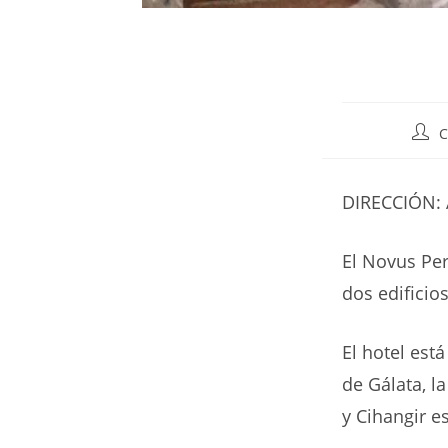
Auto
C
de
la
entr
DIRECCIÓN: A
El Novus Per
dos edificio
El hotel está
de Gálata, l
y Cihangir e