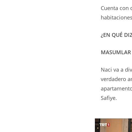
Cuenta con d
habitaciones
¿EN QUÉ DI
MASUMLAR 
Naci va a di
verdadero am
apartamentos
Safiye.