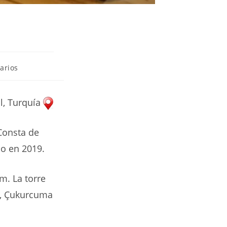
arios
l, Turquía
 Consta de
io en 2019.
im. La torre
öy, Çukurcuma