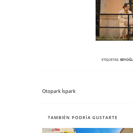
ETIQUETAS
:
BEYOĞ
Entrada anterior
Leer
más
Otopark İspark
artículos
TAMBIÉN PODRÍA GUSTARTE