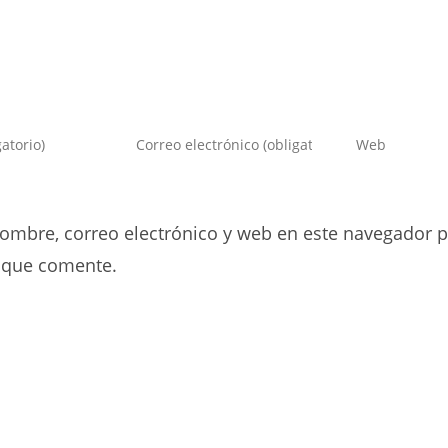
Introduce
Introduce
tu
la
dirección
URL
de
de
ombre, correo electrónico y web en este navegador p
correo
tu
electrónico
web
 que comente.
para
(opcional)
comentar