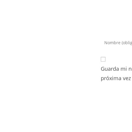
Introduce
tu
nombre
o
Guarda mi n
nombre
de
próxima vez
usuario
para
comentar