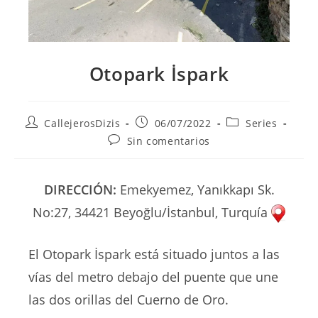
Otopark İspark
Autor
Publicación
Categoría
CallejerosDizis
06/07/2022
Series
de
de
de
Comentarios
Sin comentarios
la
la
la
de
entrada:
entrada:
entrada:
la
entrada:
DIRECCIÓN:
Emekyemez, Yanıkkapı Sk.
No:27, 34421 Beyoğlu/İstanbul, Turquía
El Otopark İspark está situado juntos a las
vías del metro debajo del puente que une
las dos orillas del Cuerno de Oro.