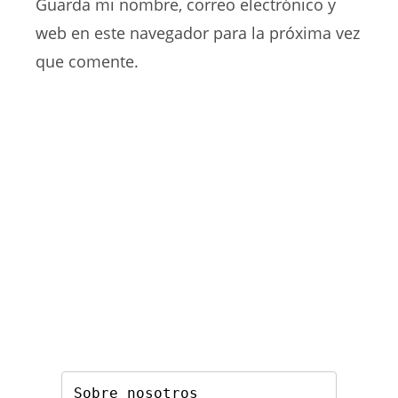
Guarda mi nombre, correo electrónico y
tu
comentar
web
web en este navegador para la próxima vez
(opcional)
que comente.
Sobre nosotros