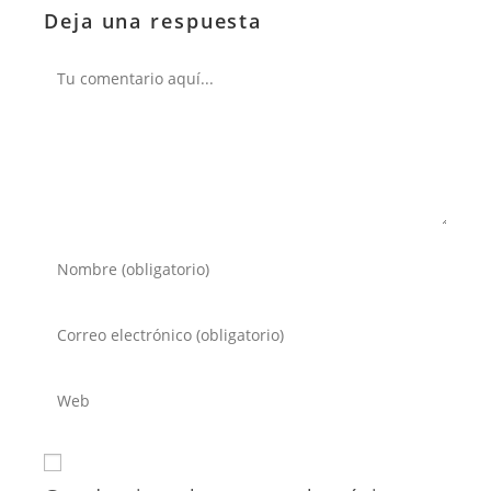
Deja una respuesta
Comentario
Introduce
tu
nombre
Introduce
o
tu
nombre
dirección
Introduce
de
de
la
usuario
correo
URL
para
electrónico
de
comentar
para