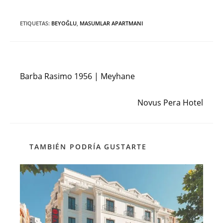
ETIQUETAS
:
BEYOĞLU
,
MASUMLAR APARTMANI
Entrada anterior
Leer
más
Barba Rasimo 1956 | Meyhane
artículos
Siguiente entrada
Novus Pera Hotel
TAMBIÉN PODRÍA GUSTARTE