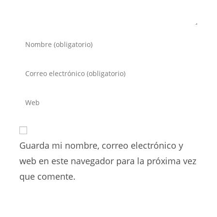
Introduce
tu
nombre
Introduce
o
tu
nombre
dirección
Introduce
de
de
la
usuario
correo
URL
para
electrónico
de
comentar
para
Guarda mi nombre, correo electrónico y
tu
comentar
web
web en este navegador para la próxima vez
(opcional)
que comente.