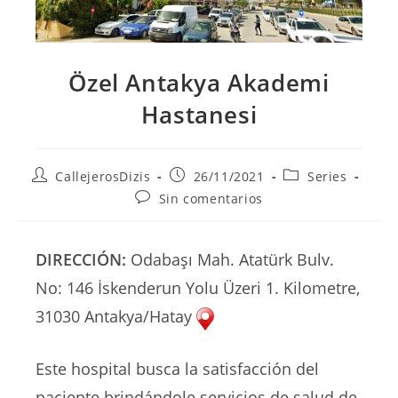
Özel Antakya Akademi
Hastanesi
Autor
Publicación
Categoría
CallejerosDizis
26/11/2021
Series
de
de
de
Comentarios
Sin comentarios
la
la
la
de
entrada:
entrada:
entrada:
la
entrada:
DIRECCIÓN:
Odabaşı Mah. Atatürk Bulv.
No: 146 İskenderun Yolu Üzeri 1. Kilometre,
31030 Antakya/Hatay
Este hospital busca la satisfacción del
paciente brindándole servicios de salud de