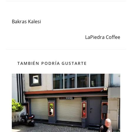
Entrada anterior
Leer
más
Bakras Kalesi
artículos
Siguiente entrada
LaPiedra Coffee
TAMBIÉN PODRÍA GUSTARTE