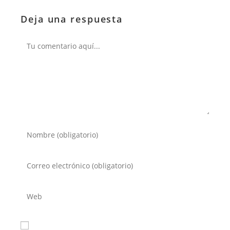
Deja una respuesta
Comentario
Introduce
tu
nombre
Introduce
o
tu
nombre
dirección
Introduce
de
de
la
usuario
correo
URL
para
electrónico