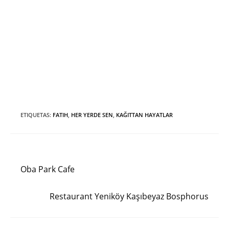
ETIQUETAS
:
FATIH
,
HER YERDE SEN
,
KAĞITTAN HAYATLAR
Entrada anterior
Leer
más
Oba Park Cafe
artículos
Siguiente entrada
Restaurant Yeniköy Kaşıbeyaz Bosphorus