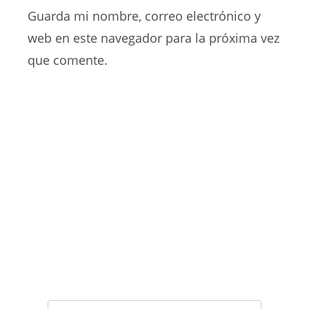
de
comentar
para
Guarda mi nombre, correo electrónico y
tu
comentar
web
web en este navegador para la próxima vez
(opcional)
que comente.