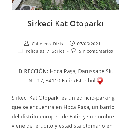
Sirkeci Kat Otoparkı
Autor
Publicación
CallejerosDizis
07/06/2021
de
de
Categoría
Comentarios
Películas
/
Series
Sin comentarios
la
la
de
de
entrada:
entrada:
la
la
entrada:
entrada:
DIRECCIÓN:
Hoca Paşa, Darüssade Sk.
No:17, 34110 Fatih/İstanbul
Sirkeci Kat Otoparkı es un edificio-parking
que se encuentra en Hoca Paşa, un barrio
del distrito europeo de Fatih y su nombre
viene del erudito y estadista otomano en