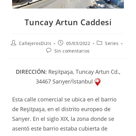
Tuncay Artun Caddesi
Autor
Publicación
Categoría
CallejerosDizis
05/03/2022
Series
de
de
de
Comentarios
Sin comentarios
la
la
la
de
entrada:
entrada:
entrada:
la
entrada:
DIRECCIÓN:
Reşitpaşa, Tuncay Artun Cd.,
34467 Sarıyer/İstanbul
Esta calle comercial se ubica en el barrio
de Reşitpaşa, en el distrito europeo de
Sarıyer. En el siglo XIX, la zona donde se
asentó este barrio estaba cubierta de