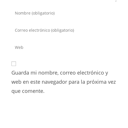
Introduce
tu
nombre
Introduce
o
tu
nombre
dirección
Introduce
de
de
la
usuario
correo
URL
para
electrónico
de
comentar
para
Guarda mi nombre, correo electrónico y
tu
comentar
web
web en este navegador para la próxima vez
(opcional)
que comente.