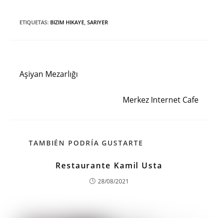
ETIQUETAS
:
BIZIM HIKAYE
,
SARIYER
Entrada anterior
Leer
más
Aşiyan Mezarlığı
artículos
Siguiente entrada
Merkez Internet Cafe
TAMBIÉN PODRÍA GUSTARTE
Restaurante Kamil Usta
28/08/2021