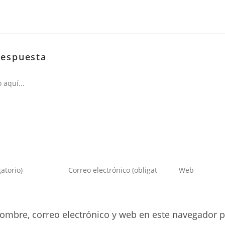
respuesta
Introduce
Introduce
tu
la
dirección
URL
de
de
ombre, correo electrónico y web en este navegador p
correo
tu