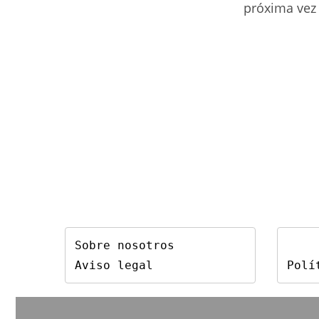
de
próxima vez
usuario
para
comentar
Sobre nosotros
Aviso legal
Polí