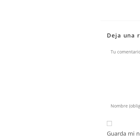
Deja una 
Comentario
Introduce
tu
nombre
o
Guarda mi n
nombre