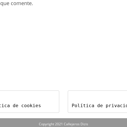
electrónico
web
 que comente.
para
(opcional)
comentar
tica de cookies
Política de privaci
Copyright 2021 Callejeros Dizis