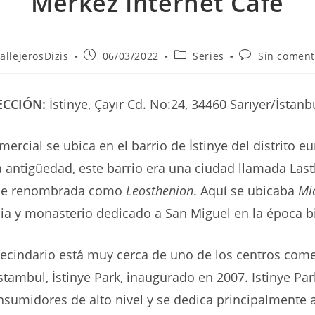
Merkez Internet Cafe
r
Publicación
Categoría
Comentarios
allejerosDizis
06/03/2022
Series
Sin coment
de
de
de
la
la
la
ada:
entrada:
entrada:
entrada:
ECCIÓN:
İstinye, Çayır Cd. No:24, 34460 Sarıyer/İstan
omercial se ubica en el barrio de İstinye del distrito 
la antigüedad, este barrio era una ciudad llamada Las
fue renombrada como
Leosthenion
. Aquí se ubicaba
Mi
ia y monasterio dedicado a San Miguel en la época bi
ecindario está muy cerca de uno de los centros com
tambul, İstinye Park, inaugurado en 2007. Istinye Par
sumidores de alto nivel y se dedica principalmente 