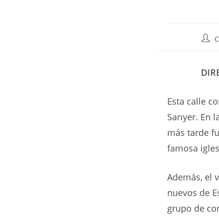
Auto
C
de
la
entr
DIR
Esta calle c
Sarıyer. En 
más tarde 
famosa igles
Además, el v
nuevos de Es
grupo de con