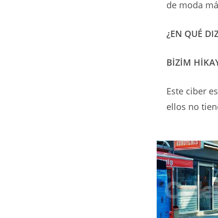
de moda má
¿EN QUÉ DI
BİZİM HİKA
Este ciber e
ellos no tie