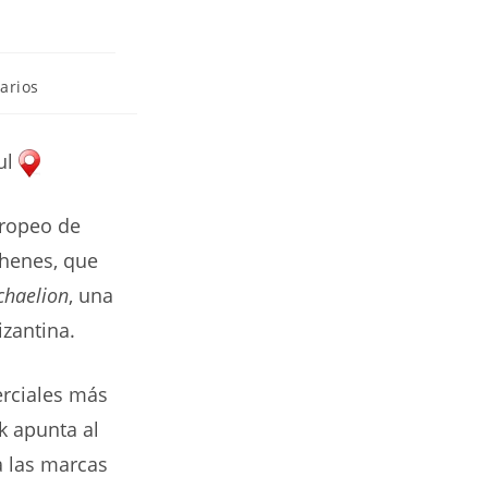
arios
bul
europeo de
thenes, que
chaelion
, una
zantina.
erciales más
k apunta al
a las marcas