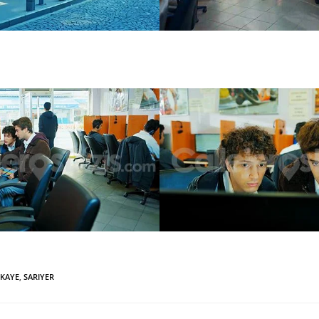
IKAYE
,
SARIYER