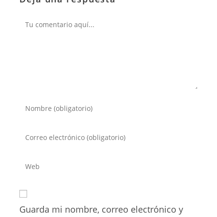
Comentario
Introduce
tu
nombre
Introduce
o
tu
nombre
dirección
Introduce
de
de
la
usuario
correo
URL
para
electrónico
de
comentar
para
Guarda mi nombre, correo electrónico y
tu