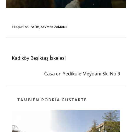
ETIQUETAS
:
FATIH
,
SEVMEK ZAMANI
Entrada anterior
Leer
más
Kadıköy Beşiktaş İskelesi
artículos
Siguiente entrada
Casa en Yedikule Meydanı Sk. No:9
TAMBIÉN PODRÍA GUSTARTE