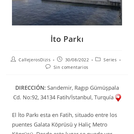
İto Parkı
Autor
Publicación
Categoría
CallejerosDizis
30/08/2022
Series
de
de
de
Comentarios
Sin comentarios
la
la
la
de
entrada:
entrada:
entrada:
la
entrada:
DIRECCIÓN:
Sarıdemir, Ragıp Gümüşpala
Cd. No:92, 34134 Fatih/İstanbul, Turquía
El İto Parkı esta en Fatih, situado entre los
puentes Galata Köprüsü y Haliç Metro