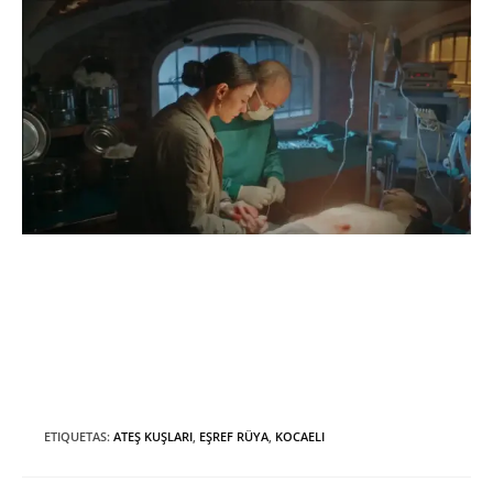
ETIQUETAS
:
ATEŞ KUŞLARI
,
EŞREF RÜYA
,
KOCAELI