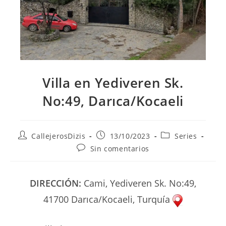
Villa en Yediveren Sk.
No:49, Darıca/Kocaeli
Autor
Publicación
Categoría
CallejerosDizis
13/10/2023
Series
de
de
de
Comentarios
Sin comentarios
la
la
la
de
entrada:
entrada:
entrada:
la
entrada:
DIRECCIÓN:
Cami, Yediveren Sk. No:49,
41700 Darıca/Kocaeli, Turquía