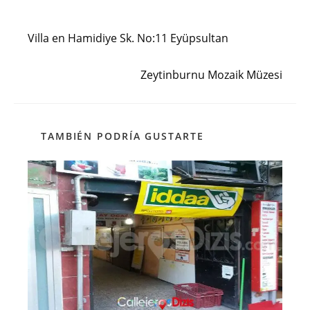
Entrada anterior
Leer
más
Villa en Hamidiye Sk. No:11 Eyüpsultan
artículos
Siguiente entrada
Zeytinburnu Mozaik Müzesi
TAMBIÉN PODRÍA GUSTARTE