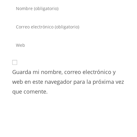
Introduce
tu
nombre
Introduce
o
tu
nombre
dirección
Introduce
de
de
la
usuario
correo
URL
para
electrónico
de
comentar
para
Guarda mi nombre, correo electrónico y
tu
comentar
web
web en este navegador para la próxima vez
(opcional)
que comente.